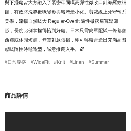
與下擺處皆大方融入了緊密牢固嘅高彈性微收口針織羅紋細
節，有效將洗滌後嘅變形與鬆垮最小化。剪裁線上死守韓系
美學，流暢自然嘅大 Regular-Overfit 隨性微落肩寬鬆廓
形，長度比例拿捏得恰到好處。日常只需簡單配襯一條都會
西褲或休閒短褲，無需刻意張揚，即可輕鬆營造出充滿高階
感嘅隨性時髦造型，誠意推薦入手。🍃
日常穿搭
WideFit
Knit
Linen
Summer
商品詳情