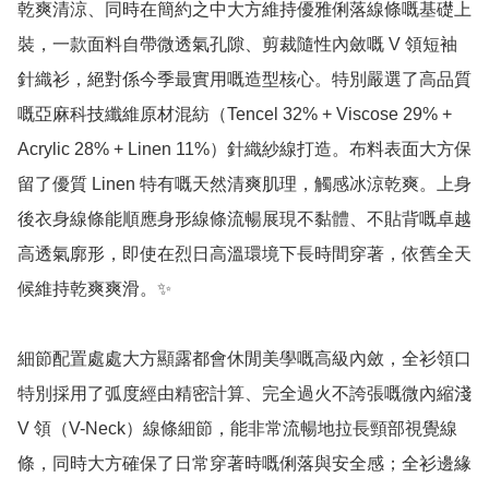
乾爽清涼、同時在簡約之中大方維持優雅俐落線條嘅基礎上
裝，一款面料自帶微透氣孔隙、剪裁隨性內斂嘅 V 領短袖
針織衫，絕對係今季最實用嘅造型核心。特別嚴選了高品質
嘅亞麻科技纖維原材混紡（Tencel 32% + Viscose 29% + 
Acrylic 28% + Linen 11%）針織紗線打造。布料表面大方保
留了優質 Linen 特有嘅天然清爽肌理，觸感冰涼乾爽。上身
後衣身線條能順應身形線條流暢展現不黏體、不貼背嘅卓越
高透氣廓形，即使在烈日高溫環境下長時間穿著，依舊全天
候維持乾爽爽滑。✨

細節配置處處大方顯露都會休閒美學嘅高級內斂，全衫領口
特別採用了弧度經由精密計算、完全過火不誇張嘅微內縮淺 
V 領（V-Neck）線條細節，能非常流暢地拉長頸部視覺線
條，同時大方確保了日常穿著時嘅俐落與安全感；全衫邊緣