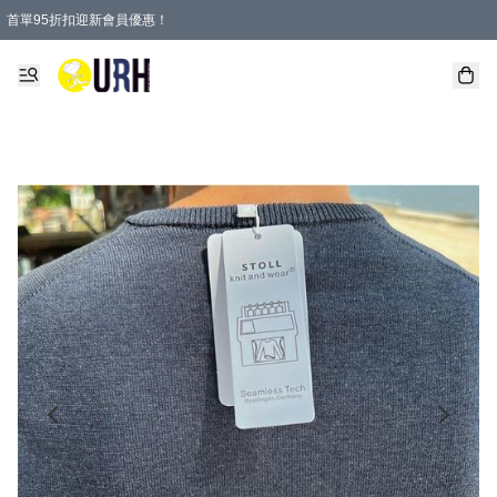
首單95折扣迎新會員優惠！
特選會員可享全單低至 95 折優惠！
單一訂單滿HKD600(澳門HKD800)包郵寄順豐送到家。