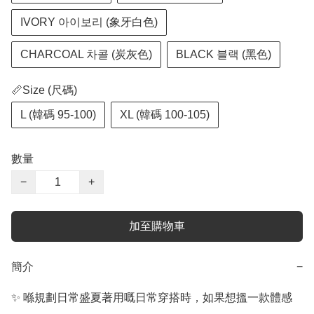
IVORY 아이보리 (象牙白色)
CHARCOAL 차콜 (炭灰色)
BLACK 블랙 (黑色)
📏Size (尺碼)
L (韓碼 95-100)
XL (韓碼 100-105)
數量
−
+
加至購物車
簡介
−
✨ 喺規劃日常盛夏著用嘅日常穿搭時，如果想搵一款體感