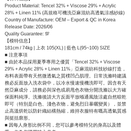
Product Material: Tencel 32% + Viscose 29% + Acrylic
28% + Linen 11% (高規格可機洗亞麻混紡高透氣涼感紗線)
Country of Manufacture: OEM – Export & QC in Korea
Release Date: 2026/06
Quality Guarantee: 💯
【模特信息】
181cm / 74kg | 上衣 105(XL) | 藍色 L(95~100) SIZE
■ 注意事項
■ 由於本品採用夏季專用之優質「Tencel 32% + Viscose
29% + Acrylic 28% + Linen 11%」亞麻混紡科技紗線打造，
布料表面帶有天然微透氣之質樸凹凸肌理。日常洗滌時建議
務必反面放入洗衣袋中，以冷水慢速慢機洗即可。因含有天
然亞麻成分，請務必與深色或易甩色衣物分開洗滌以大方確
保面料純淨。洗滌後請大方反面平放喺通風陰涼處自然晾乾
即可（特別是白色、淺色衣物，避免烈日暴曬變黃），並禁
止高溫烘乾以防針織結構熱縮，維持衣服特有嘅高透氣質感
與挺括廓形。
■ 因每人身形比例不同，您可以參考模特兒的身高以及體