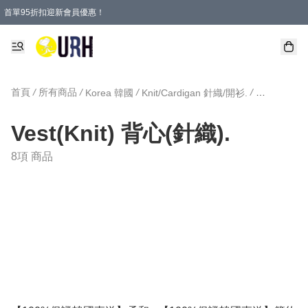
首單95折扣迎新會員優惠！
特選會員可享全單低至 95 折優惠！
單一訂單滿HKD600(澳門HKD800)包郵寄順豐送到家。
首頁
/
所有商品
/
/
/
Korea 韓國
Knit/Cardigan 針織/開衫.
Vest(Knit
Vest(Knit) 背心(針織).
8項 商品