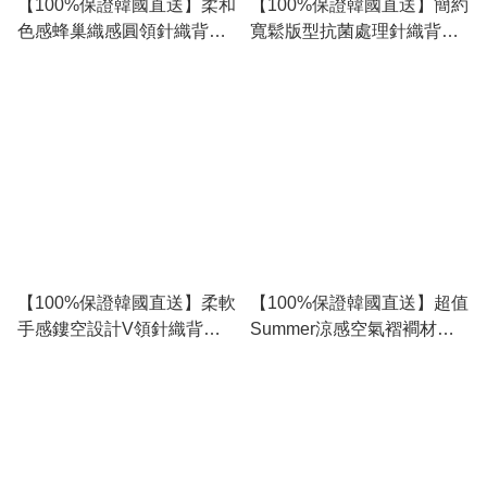
【100%保證韓國直送】柔和
【100%保證韓國直送】簡約
色感蜂巢織感圓領針織背心
寬鬆版型抗菌處理針織背心
[6 color] RG165046
[4 color] RJ135848
【100%保證韓國直送】柔軟
【100%保證韓國直送】超值
手感鏤空設計V領針織背心
Summer涼感空氣褶襇材質
[6 color] RJ135922
面料開叉下擺休閒背心 [7
color] RJ165074