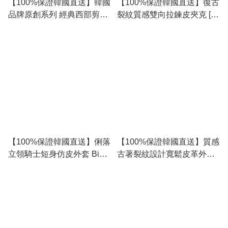
【100%保證韓國直送】韓國
【100%保證韓國直送】復古
品牌原創系列 經典西部剪裁
裂紋質感雙向拉鍊皮夾克 [2
挺闊雙向拉鍊皮衣夾克 🧥 [1
color] RG165753
color] RL114882
【100%保證韓國直送】俐落
【100%保證韓國直送】質感
立領騎士短身仿皮外套 Biker
古著裂紋設計寬鬆皮革外套
China Collar Leather Jacket
Vintage Crack Leather Zip-
RL113974
up Jacket [2 color]
RL114777