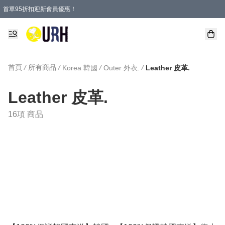
首單95折扣迎新會員優惠！
特選會員可享全單低至 95 折優惠！
單一訂單滿HKD600(澳門HKD800)包郵寄順豐送到家。
首頁
/
所有商品
/
/
/
Korea 韓國
Outer 外衣.
Leather 皮革.
Leather 皮革.
16項 商品