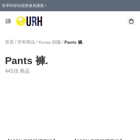
首單95折扣迎新會員優惠！
特選會員可享全單低至 95 折優惠！
單一訂單滿HKD600(澳門HKD800)包郵寄順豐送到家。
首頁
/
所有商品
/
/
Korea 韓國
Pants 褲.
Pants 褲.
445項 商品