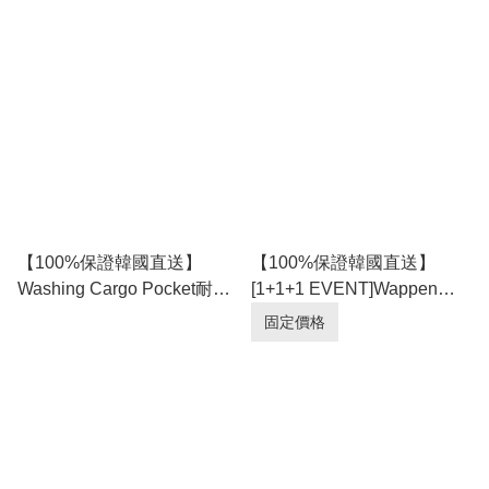
感單褶後腰橡筋直筒五分短
鬆五分Bermuda牛仔短褲 [2
褲 🩳 [3 color] RG165913
color] RG165908
【100%保證韓國直送】
【100%保證韓國直送】
Washing Cargo Pocket耐穿
[1+1+1 EVENT]Wappen超
洗水棉半寬鬆橡筋短褲 🩳 [9
輕量尼龍橡筋索繩五分短褲
固定價格
color] RL115120
[10 color] RL115113