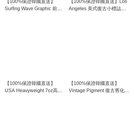
【100%保證韓國直送】
【100%保證韓國直送】Los
Surfing Wave Graphic 前後
Angeles 美式復古小標誌前
印花 Cotton 寬鬆背心 [3
後字母幾何印花寬鬆落肩背
color] RG165926
心 👕 [3 color] RG165917
【100%保證韓國直送】
【100%保證韓國直送】
USA Heavyweight 7oz高密
Vintage Pigment 復古舊化重
度重磅純棉後幅裁片寬鬆無
磅染料水洗純色寬肩寬鬆背
袖背心 👕 [4 color]
心 👕 [7 color] RG165904
RL115112