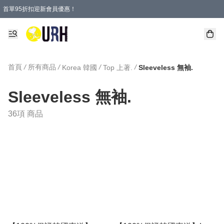
首單95折扣迎新會員優惠！
特選會員可享全單低至 95 折優惠！
單一訂單滿HKD600(澳門HKD800)包郵寄順豐送到家。
首頁
/
所有商品
/
/
/
Korea 韓國
Top 上著.
Sleeveless 無袖.
Sleeveless 無袖.
36項 商品