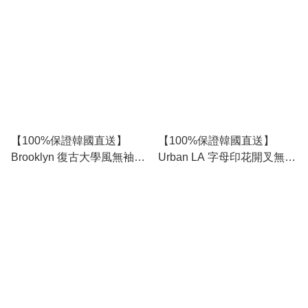
RL114350
RG165688
【100%保證韓國直送】
【100%保證韓國直送】
Brooklyn 復古大學風無袖背
Urban LA 字母印花開叉無袖
心 [4 color] RG165686
背心 [5 color] RL114217