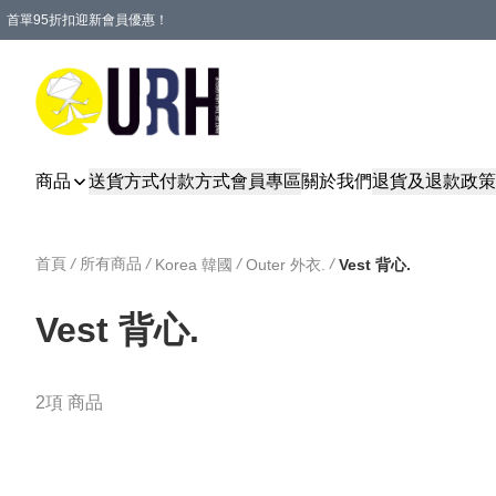
首單95折扣迎新會員優惠！
特選會員可享全單低至 95 折優惠！
單一訂單滿HKD600(澳門HKD800)包郵寄順豐送到家。
商品
送貨方式
付款方式
會員專區
關於我們
退貨及退款政策
首頁
/
所有商品
/
/
/
Korea 韓國
Outer 外衣.
Vest 背心.
Vest 背心.
2項 商品