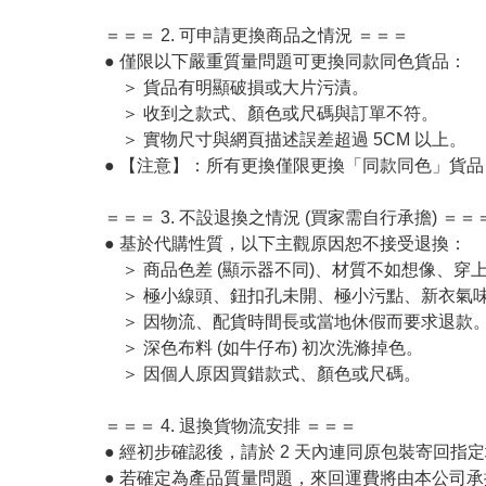
＝＝＝ 2. 可申請更換商品之情況 ＝＝＝

● 僅限以下嚴重質量問題可更換同款同色貨品：

　＞ 貨品有明顯破損或大片污漬。

　＞ 收到之款式、顏色或尺碼與訂單不符。

　＞ 實物尺寸與網頁描述誤差超過 5CM 以上。

● 【注意】：所有更換僅限更換「同款同色」貨品
＝＝＝ 3. 不設退換之情況 (買家需自行承擔) ＝＝＝
● 基於代購性質，以下主觀原因恕不接受退換：

　＞ 商品色差 (顯示器不同)、材質不如想像、穿上
　＞ 極小線頭、鈕扣孔未開、極小污點、新衣氣味
　＞ 因物流、配貨時間長或當地休假而要求退款。
　＞ 深色布料 (如牛仔布) 初次洗滌掉色。

　＞ 因個人原因買錯款式、顏色或尺碼。

＝＝＝ 4. 退換貨物流安排 ＝＝＝

● 經初步確認後，請於 2 天內連同原包裝寄回指
● 若確定為產品質量問題，來回運費將由本公司承