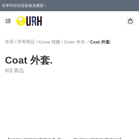
首單95折扣迎新會員優惠！
特選會員可享全單低至 95 折優惠！
單一訂單滿HKD600(澳門HKD800)包郵寄順豐送到家。
首頁
/
所有商品
/
/
/
Korea 韓國
Outer 外衣.
Coat 外套.
Coat 外套.
9項 商品