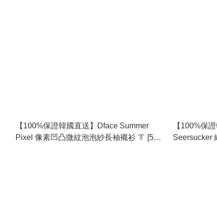
【100%保證韓國直送】Dface Summer
【100%保證韓
Pixel 像素凹凸微紋泡泡紗長袖襯衫 👔 [5
Seersuc
color] RL115165
[2 color] RL