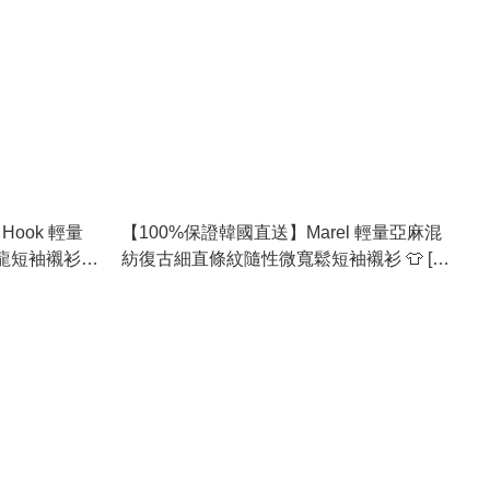
Hook 輕量
【100%保證韓國直送】Marel 輕量亞麻混
龍短袖襯衫
紡復古細直條紋隨性微寬鬆短袖襯衫 👕 [2
color] RL115067