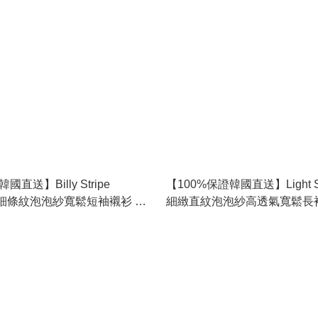
國直送】Billy Stripe
【100%保證韓國直送】Light Se
ker 細條紋泡泡紗寬鬆短袖襯衫 👕
細緻直紋泡泡紗高透氣寬鬆長袖襯衫
115160
color] RG165919