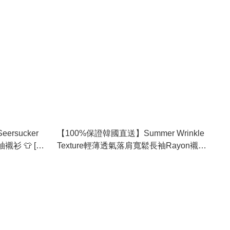
ersucker
【100%保證韓國直送】Summer Wrinkle
 👕 [3
Texture輕薄透氣落肩寬鬆長袖Rayon襯衫
👔 [6 color] RL115134