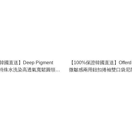
國直送】Deep Pigment
【100%保證韓國直送】Offerd 
 復古特殊水洗染高透氣寬鬆圓領短
微皺感兩用鈕扣捲袖雙口袋尼
color] RG165887
👕 [2 color] RL115088