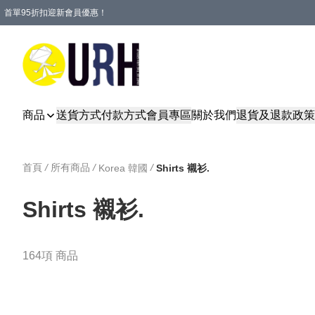
首單95折扣迎新會員優惠！
特選會員可享全單低至 95 折優惠！
單一訂單滿HKD600(澳門HKD800)包郵寄順豐送到家。
商品
送貨方式
付款方式
會員專區
關於我們
退貨及退款政策
首頁
/
所有商品
/
/
Korea 韓國
Shirts 襯衫.
Shirts 襯衫.
164項 商品