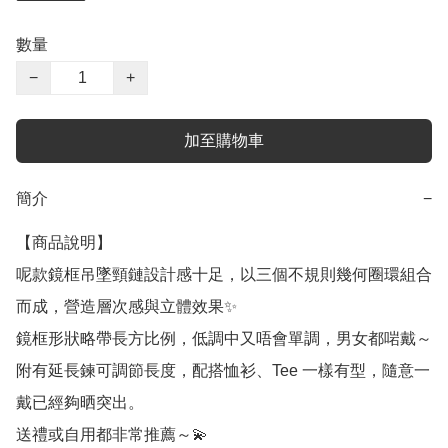
數量
−
+
加至購物車
簡介
−
【商品說明】

呢款鏡框吊墜頸鏈設計感十足，以三個不規則幾何圈環組合
而成，營造層次感與立體效果✨

鏡框形狀略帶長方比例，低調中又唔會單調，男女都啱戴～

附有延長鍊可調節長度，配搭恤衫、Tee 一樣有型，隨意一
戴已經夠晒突出。

送禮或自用都非常推薦～💫