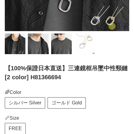
【100%保證日本直送】三連鏡框吊墜中性頸鏈
[2 color] H81366694
🌈Color
シルバー Silver
ゴールド Gold
📏Size
FREE