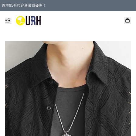
首單95折扣迎新會員優惠！
特選會員可享全單低至 95 折優惠！
單一訂單滿HKD600(澳門HKD800)包郵寄順豐送到家。