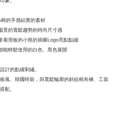
印象。

0%棉的手感結實的素材

場景的寬鬆趨勢的時尚尺寸感

拿着滑板的小熊的插圖Logo亮點點綴

都能輕鬆使用的白色、黑色展開

設計的點綴刺繡。

板風、韓國時裝，與寬鬆輪廓的斜紋棉布褲、工裝
搭配。