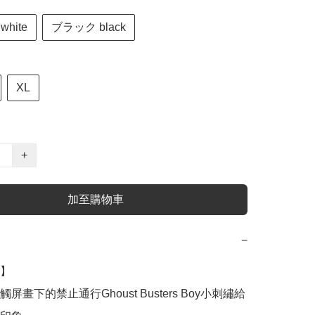
hite
ブラック black
XL
+
加至購物車
−
】

屏畫下的禁止通行Ghoust Busters Boy小刺繡給