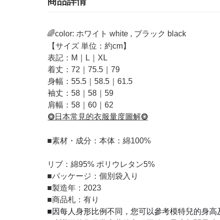
商品詳情
🌈color: ホワイト white , ブラック black
【サイズ 単位：約cm】
表記：M｜L｜XL
着丈：72｜75.5｜79
身幅：55.5｜58.5｜61.5
袖丈：58｜58｜59
肩幅：58｜60｜62
⭗日本常見的衣服量度圖解⭗
■
素材・成分：本体：綿100%
リブ：綿95% ポリウレタン5%
■
パッケージ：個別袋入り
■
製造年：2023
■
商品札：有り
■因每人身形比例不同，您可以參考模特兒的身高