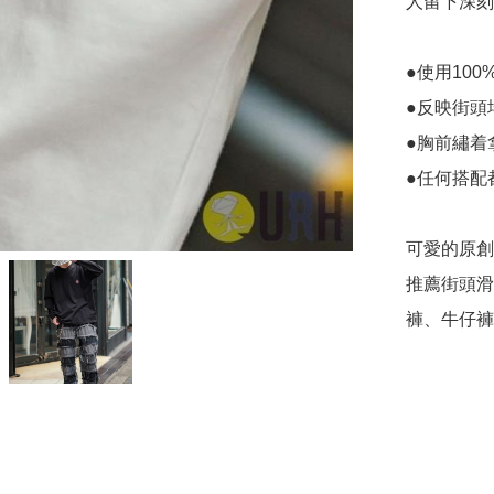
人留下深刻
●使用10
●反映街頭
●胸前繡着
●任何搭配
可愛的原創
推薦街頭滑
褲、牛仔褲