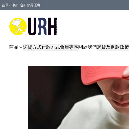
首單95折扣迎新會員優惠！
特選會員可享全單低至 95 折優惠！
單一訂單滿HKD600(澳門HKD800)包郵寄順豐送到家。
商品
送貨方式
付款方式
會員專區
關於我們
退貨及退款政策