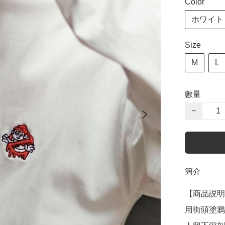
Color
ホワイト w
Size
M
L
數量
−
簡介
【商品説明
用街頭塗鴉觸