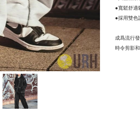
●寬鬆舒適
●採用雙色
成爲流行發
時令剪影和