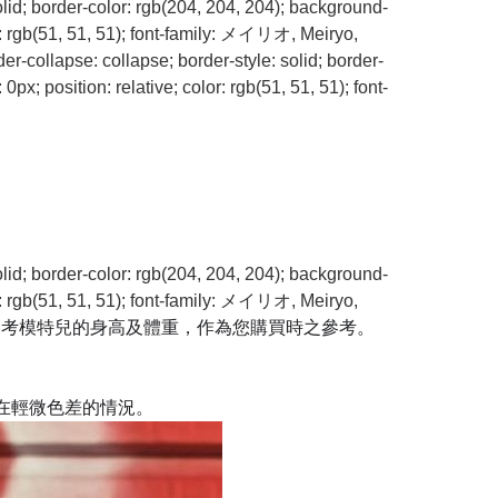
olid; border-color: rgb(204, 204, 204); background-
r: rgb(51, 51, 51); font-family: メイリオ, Meiryo,
er-collapse: collapse; border-style: solid; border-
x; position: relative; color: rgb(51, 51, 51); font-
olid; border-color: rgb(204, 204, 204); background-
r: rgb(51, 51, 51); font-family: メイリオ, Meiryo,
參考模特兒的身高及體重，作為您購買時之參考。
在輕微色差的情況。