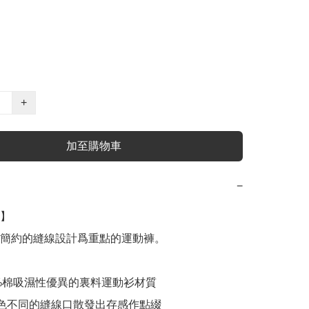
+
加至購物車
−
】

簡約的縫線設計爲重點的運動褲。

0%棉吸濕性優異的裏料運動衫材質

色不同的縫線口散發出存感作點綴
