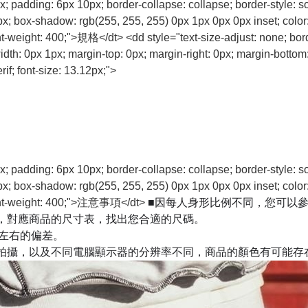
px; padding: 6px 10px; border-collapse: collapse; border-style: s
0px; box-shadow: rgb(255, 255, 255) 0px 1px 0px 0px inset; colo
nt-weight: 400;">規格</dt> <dd style="text-size-adjust: none; bord
th: 0px 1px; margin-top: 0px; margin-right: 0px; margin-bottom: 0p
f; font-size: 13.12px;">
px; padding: 6px 10px; border-collapse: collapse; border-style: s
0px; box-shadow: rgb(255, 255, 255) 0px 1px 0px 0px inset; colo
■因每人身形比例不同，您可以
; font-weight: 400;">注意事項</dt>
，對應商品的尺寸表，找出您合適的尺碼。
m左右的偏差。
拍攝，以及不同電腦顯示器的分辨率不同，商品的顏色有可能存