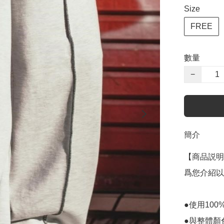
Size
FREE
數量
−
簡介
【商品説明
爲您介紹以
●使用10
●與整體顏