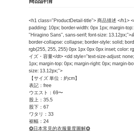
商品詳情
<h1 class="ProductDetail-title"> 商品描述 </h1> <dd s
padding: 10px; border-width: 0px 1px; margin-top: 
"Hiragino Sans", sans-serif; font-size: 13.12px;
border-collapse: collapse; border-style: solid; bo
rgb(255, 255, 255) 0px 1px 0px 0px inset; color: r
イズ・容量</dt> <dd style="text-size-adjust: none; bor
1px; margin-top: 0px; margin-right: 0px; margin-bot
size: 13.12px;">
【サイズ 単位：約cm】
表記：free
ウエスト：69〜
股上：35.5
股下：67
ワタリ：33
裾幅：24
⭗日本常見的衣服量度圖解⭗