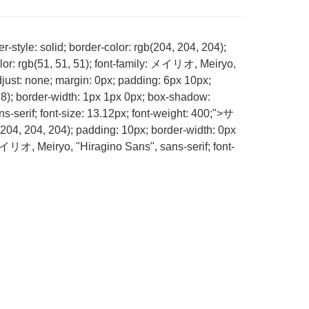
style: solid; border-color: rgb(204, 204, 204);
color: rgb(51, 51, 51); font-family: メイリオ, Meiryo,
just: none; margin: 0px; padding: 6px 10px;
238); border-width: 1px 1px 0px; box-shadow:
s-serif; font-size: 13.12px; font-weight: 400;">サ
204, 204, 204); padding: 10px; border-width: 0px
: メイリオ, Meiryo, "Hiragino Sans", sans-serif; font-