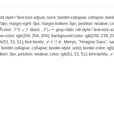
tyle="text-size-adjust: none; border-collapse: collapse; border-
0px; margin-right: 0px; margin-bottom: 0px; position: relative; 
">🌈color: ブラック black , グレー gray</dd> <dt style="text-size-ad
rder-color: rgb(204, 204, 204); background-color: rgb(238, 238, 
gb(51, 51, 51); font-family: メイリオ, Meiryo, "Hiragino Sans", san
der-collapse: collapse; border-style: solid; border-color: rgb(
tom: 0px; position: relative; color: rgb(51, 51, 51); font-family