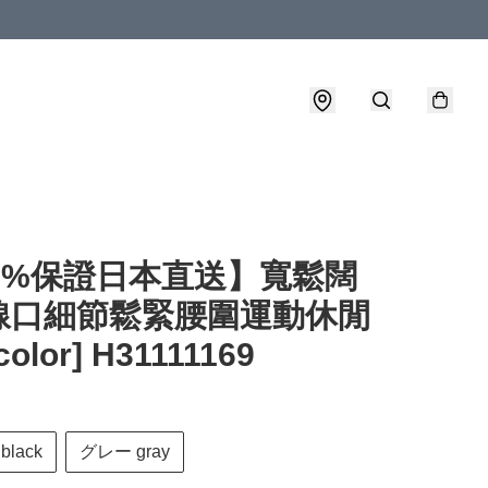
00%保證日本直送】寬鬆闊
線口細節鬆緊腰圍運動休閒
color] H31111169
lack
グレー gray