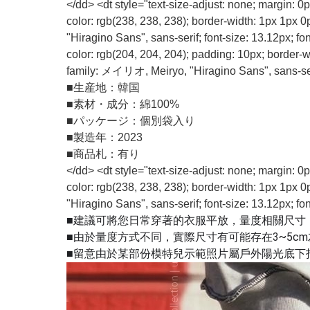
</dd> <dt style="text-size-adjust: none; margin: 0
color: rgb(238, 238, 238); border-width: 1px 1px 
"Hiragino Sans", sans-serif; font-size: 13.12px; fo
color: rgb(204, 204, 204); padding: 10px; border-wid
family: メイリオ, Meiryo, "Hiragino Sans", sans-seri
■
生産地：韓国
■
素材・成分：綿100%
■
パッケージ：個別袋入り
■
製造年：2023
■
商品札：有り
</dd> <dt style="text-size-adjust: none; margin: 0
color: rgb(238, 238, 238); border-width: 1px 1px 
"Hiragino Sans", sans-serif; font-size: 13.12px
■建議可將您日常穿著的衣服平放，量度相關尺寸
■由於量度方式不同，實際尺寸有可能存在3~5c
■留意由於某部份模特兒示範照片屬戶外陽光底下