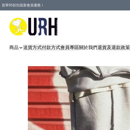
首單95折扣迎新會員優惠！
特選會員可享全單低至 95 折優惠！
單一訂單滿HKD600(澳門HKD800)包郵寄順豐送到家。
商品
送貨方式
付款方式
會員專區
關於我們
退貨及退款政策