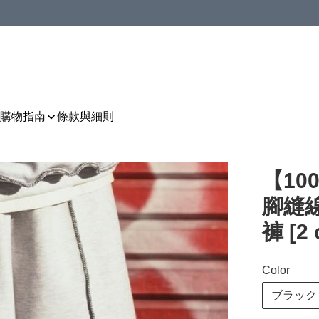
購物指南
條款與細則
【1
腳縫
褲 [2 
Color
ブラック b