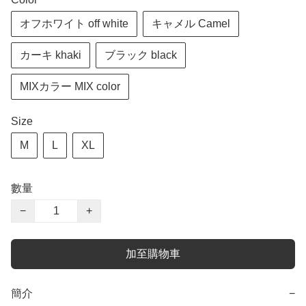
オフホワイト off white
キャメル Camel
カーキ khaki
ブラック black
MIXカラー MIX color
Size
M
L
XL
數量
−
+
加至購物車
簡介
−