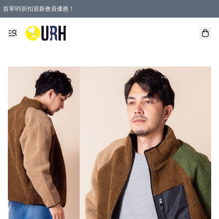
首單95折扣迎新會員優惠！
特選會員可享全單低至 95 折優惠！
單一訂單滿HKD600(澳門HKD800)包郵寄順豐送到家。