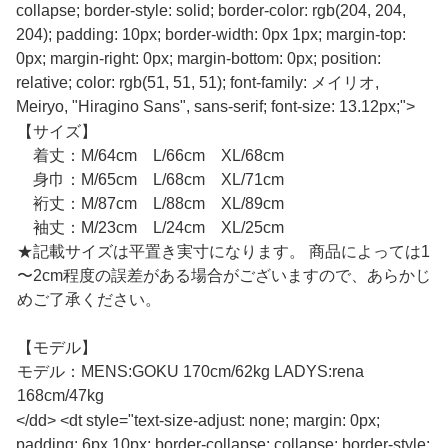
collapse; border-style: solid; border-color: rgb(204, 204,
204); padding: 10px; border-width: 0px 1px; margin-top:
0px; margin-right: 0px; margin-bottom: 0px; position:
relative; color: rgb(51, 51, 51); font-family: メイリオ,
Meiryo, "Hiragino Sans", sans-serif; font-size: 13.12px;">
【サイズ】
着丈：M/64cm L/66cm XL/68cm
身巾：M/65cm L/68cm XL/71cm
裄丈：M/87cm L/88cm XL/89cm
袖丈：M/23cm L/24cm XL/25cm
★記載サイズは平置き実寸になります。 商品によっては1
〜2cm程度の誤差がある場合がございますので、あらかじ
めご了承ください。
【モデル】
モデル：MENS:GOKU 170cm/62kg LADYS:rena
168cm/47kg
</dd> <dt style="text-size-adjust: none; margin: 0px;
padding: 6px 10px; border-collapse: collapse; border-style: