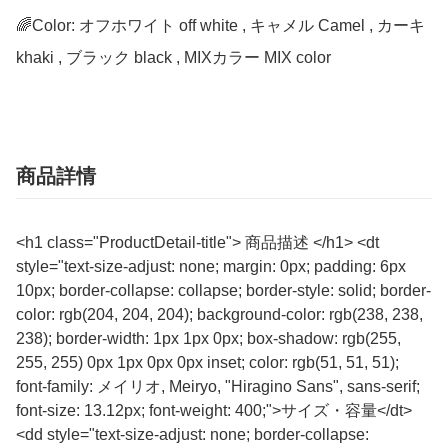
🌈Color: オフホワイト off white , キャメル Camel , カーキ 
khaki , ブラック black , MIXカラー MIX color
商品詳情
<h1 class="ProductDetail-title"> 商品描述 </h1> <dt
style="text-size-adjust: none; margin: 0px; padding: 6px
10px; border-collapse: collapse; border-style: solid; border-
color: rgb(204, 204, 204); background-color: rgb(238, 238,
238); border-width: 1px 1px 0px; box-shadow: rgb(255,
255, 255) 0px 1px 0px 0px inset; color: rgb(51, 51, 51);
font-family: メイリオ, Meiryo, "Hiragino Sans", sans-serif;
font-size: 13.12px; font-weight: 400;">サイズ・容量</dt>
<dd style="text-size-adjust: none; border-collapse: