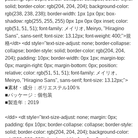
solid; border-color: rgb(204, 204, 204); background-color:
rgb(238, 238, 238); border-width: 1px 1px 0px; box-
shadow: rgb(255, 255, 255) 0px 1px 0px 0px inset; color:
rgb(51, 51, 51); font-family: メイリオ, Meiryo, "Hiragino
Sans", sans-serif; font-size: 13.12px; font-weight: 400;">規
格</dt> <dd style="text-size-adjust: none; border-collapse:
collapse; border-style: solid; border-color: rgb(204, 204,
204); padding: 10px; border-width: 0px 1px; margin-top:
0px; margin-right: 0px; margin-bottom: 0px; position:
relative; color: rgb(51, 51, 51); font-family: メイリオ,
Meiryo, "Hiragino Sans", sans-serif; font-size: 13.12px;">
■
素材・成分：ポリエステル100％
■
パッケージ：個包装
■
製造年：2019
</dd> <dt style="text-size-adjust: none; margin: 0px;
padding: 6px 10px; border-collapse: collapse; border-style:
solid; border-color: rgb(204, 204, 204); background-color: