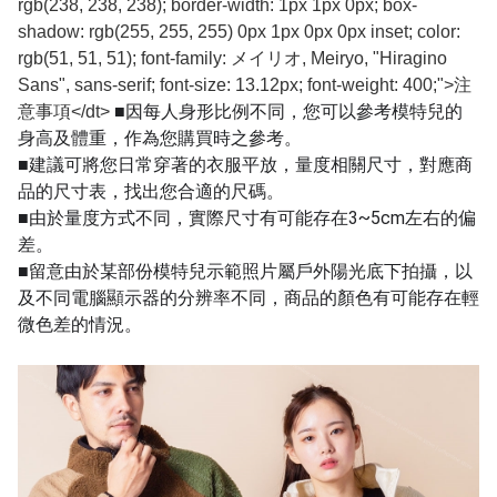
rgb(238, 238, 238); border-width: 1px 1px 0px; box-
shadow: rgb(255, 255, 255) 0px 1px 0px 0px inset; color:
rgb(51, 51, 51); font-family: メイリオ, Meiryo, "Hiragino
Sans", sans-serif; font-size: 13.12px; font-weight: 400;">注
■因每人身形比例不同，您可以參考模特兒的
意事項</dt>
身高及體重，作為您購買時之參考。
■建議可將您日常穿著的衣服平放，量度相關尺寸，對應商
品的尺寸表，找出您合適的尺碼。
■由於量度方式不同，實際尺寸有可能存在3~5cm左右的偏
差。
■留意由於某部份模特兒示範照片屬戶外陽光底下拍攝，以
及不同電腦顯示器的分辨率不同，商品的顏色有可能存在輕
微色差的情況。