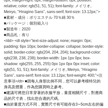
0px; margin-right: 0px; margin-bottom: 0px; position:
relative; color: rgb(51, 51, 51); font-family: メイリオ,
Meiryo, "Hiragino Sans", sans-serif; font-size: 13.12px;">
■
素材・成分：ポリエステル 70％綿 30％
■
パッケージ：個別箱入り
■
製造年：2020
■
商品札：有り
</dd> <dt style="text-size-adjust: none; margin: 0px;
padding: 6px 10px; border-collapse: collapse; border-style:
solid; border-color: rgb(204, 204, 204); background-color:
rgb(238, 238, 238); border-width: 1px 1px 0px; box-
shadow: rgb(255, 255, 255) 0px 1px 0px 0px inset; color:
rgb(51, 51, 51); font-family: メイリオ, Meiryo, "Hiragino
Sans", sans-serif; font-size: 13.12px; font-weight: 400;">注
■因每人身形比例不同，您可以參考模特兒的
意事項</dt>
身高及體重，作為您購買時之參考。
■建議可將您日常穿著的衣服平放，量度相關尺寸，對應商
品的尺寸表，找出您合適的尺碼。
■由於量度方式不同，實際尺寸有可能存在3~5cm左右的偏