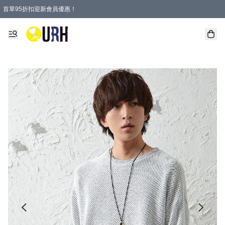
首單95折扣迎新會員優惠！
特選會員可享全單低至 95 折優惠！
單一訂單滿HKD600(澳門HKD800)包郵寄順豐送到家。