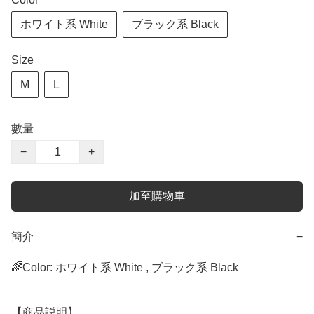
ホワイト系 White
ブラック系 Black
Size
M
L
數量
−
+
加至購物車
簡介
−
🌈Color: ホワイト系 White , ブラック系 Black 

【商品説明】
