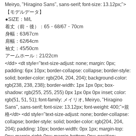
Meiryo, "Hiragino Sans", sans-serif; font-size: 13.12px;">
【モデルデータ】
●SIZE：M/L
着丈（前・後）：65・68/67・70cm
身幅：63/67cm
肩幅：62/64cm
袖丈：45/50cm
アームホール：21/22cm
</dd> <dt style="text-size-adjust: none; margin: 0px;
padding: 6px 10px; border-collapse: collapse; border-style:
solid; border-color: rgb(204, 204, 204); background-color:
rgb(238, 238, 238); border-width: 1px 1px 0px; box-
shadow: rgb(255, 255, 255) 0px 1px 0px 0px inset; color:
rgb(51, 51, 51); font-family: メイリオ, Meiryo, "Hiragino
Sans", sans-serif; font-size: 13.12px; font-weight: 400;">規
格</dt> <dd style="text-size-adjust: none; border-collapse:
collapse; border-style: solid; border-color: rgb(204, 204,
204); padding: 10px; border-width: 0px 1px; margin-top: