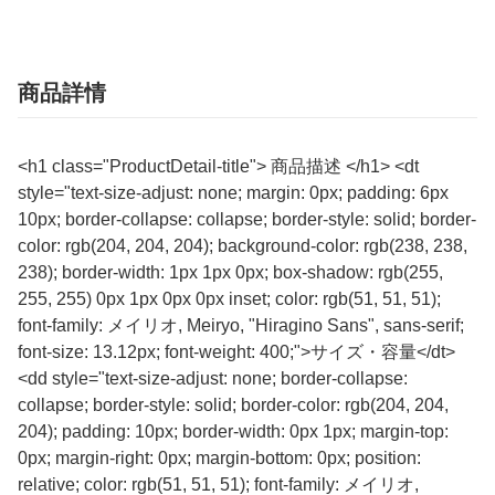
商品詳情
<h1 class="ProductDetail-title"> 商品描述 </h1> <dt
style="text-size-adjust: none; margin: 0px; padding: 6px
10px; border-collapse: collapse; border-style: solid; border-
color: rgb(204, 204, 204); background-color: rgb(238, 238,
238); border-width: 1px 1px 0px; box-shadow: rgb(255,
255, 255) 0px 1px 0px 0px inset; color: rgb(51, 51, 51);
font-family: メイリオ, Meiryo, "Hiragino Sans", sans-serif;
font-size: 13.12px; font-weight: 400;">サイズ・容量</dt>
<dd style="text-size-adjust: none; border-collapse:
collapse; border-style: solid; border-color: rgb(204, 204,
204); padding: 10px; border-width: 0px 1px; margin-top:
0px; margin-right: 0px; margin-bottom: 0px; position:
relative; color: rgb(51, 51, 51); font-family: メイリオ,