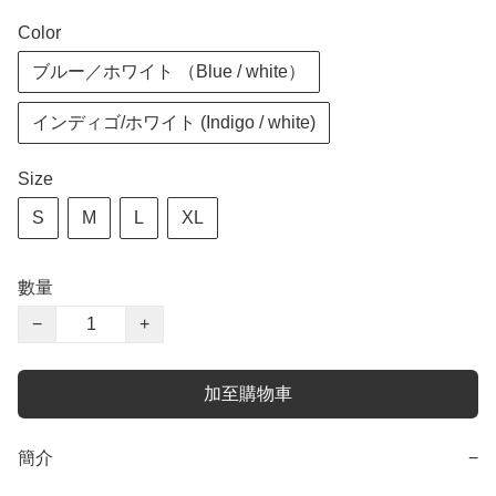
Color
ブルー／ホワイト （Blue / white）
インディゴ/ホワイト (Indigo / white)
Size
S
M
L
XL
數量
−
+
加至購物車
簡介
−