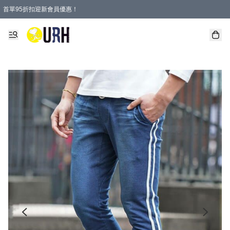
首單95折扣迎新會員優惠！
特選會員可享全單低至 95 折優惠！
單一訂單滿HKD600(澳門HKD800)包郵寄順豐送到家。