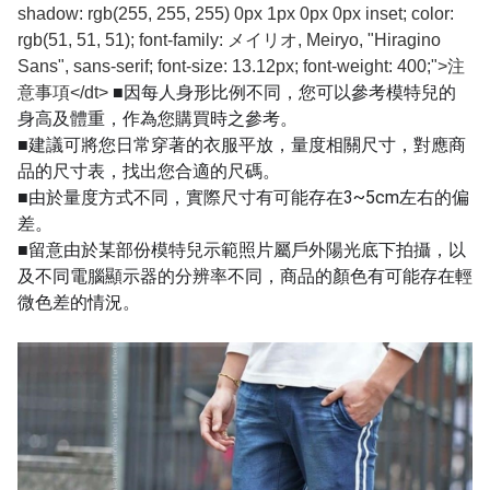
shadow: rgb(255, 255, 255) 0px 1px 0px 0px inset; color:
rgb(51, 51, 51); font-family: メイリオ, Meiryo, "Hiragino
Sans", sans-serif; font-size: 13.12px; font-weight: 400;">注
■因每人身形比例不同，您可以參考模特兒的
意事項</dt>
身高及體重，作為您購買時之參考。
■建議可將您日常穿著的衣服平放，量度相關尺寸，對應商
品的尺寸表，找出您合適的尺碼。
■由於量度方式不同，實際尺寸有可能存在3~5cm左右的偏
差。
■留意由於某部份模特兒示範照片屬戶外陽光底下拍攝，以
及不同電腦顯示器的分辨率不同，商品的顏色有可能存在輕
微色差的情況。