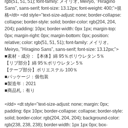
rgb(51, 51, 51); font-family: メイリオ, Meiryo, "Hiragino
Sans", sans-serif; font-size: 13.12px; font-weight: 400;">規
格</dt> <dd style="text-size-adjust: none; border-collapse:
collapse; border-style: solid; border-color: rgb(204, 204,
204); padding: 10px; border-width: 0px 1px; margin-top:
0px; margin-right: 0px; margin-bottom: 0px; position:
relative; color: rgb(51, 51, 51); font-family: メイリオ,
Meiryo, "Hiragino Sans", sans-serif; font-size: 13.12px;">
■
素材・成分：【本体】綿 95％ポリウレタン 5％
【リブ部分】綿 95％ポリウレタン 5％
【テープ部分】ポリエステル 100％
■
パッケージ：個包装
■
製造年：2021
■
商品札：有り
</dd> <dt style="text-size-adjust: none; margin: 0px;
padding: 6px 10px; border-collapse: collapse; border-style:
solid; border-color: rgb(204, 204, 204); background-color:
rgb(238, 238, 238); border-width: 1px 1px 0px; box-