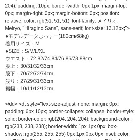
204); padding: 10px; border-width: 0px 1px; margin-top:
0px; margin-right: 0px; margin-bottom: 0px; position:
relative; color: rgb(51, 51, 51); font-family: メイリオ,
Meiryo, "Hiragino Sans", sans-serif; font-size: 13.12px;">
●モデルデータむっすー(180cm/68kg)
着用サイズ：M
●SIZE：S/M/L/XL
ウエスト：72-82/74-84/76-86/78-88cm
股上：30/31/32/33cm
股下：70/72/73/74cm
渡り：27/29/31/33cm
裾幅：10/11/12/13cm
</dd> <dt style="text-size-adjust: none; margin: 0px;
padding: 6px 10px; border-collapse: collapse; border-style:
solid; border-color: rgb(204, 204, 204); background-color:
rgb(238, 238, 238); border-width: 1px 1px 0px; box-
shadow: rgb(255, 255, 255) 0px 1px 0px 0px inset; color: