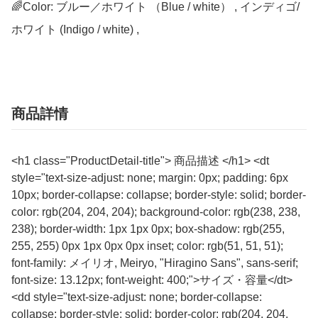
🌈Color: ブルー／ホワイト （Blue / white） , インディゴ/
ホワイト (Indigo / white) ,
商品詳情
<h1 class="ProductDetail-title"> 商品描述 </h1> <dt
style="text-size-adjust: none; margin: 0px; padding: 6px
10px; border-collapse: collapse; border-style: solid; border-
color: rgb(204, 204, 204); background-color: rgb(238, 238,
238); border-width: 1px 1px 0px; box-shadow: rgb(255,
255, 255) 0px 1px 0px 0px inset; color: rgb(51, 51, 51);
font-family: メイリオ, Meiryo, "Hiragino Sans", sans-serif;
font-size: 13.12px; font-weight: 400;">サイズ・容量</dt>
<dd style="text-size-adjust: none; border-collapse:
collapse; border-style: solid; border-color: rgb(204, 204,