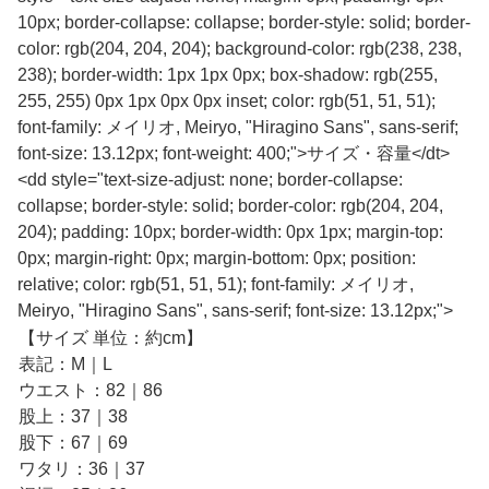
10px; border-collapse: collapse; border-style: solid; border-
color: rgb(204, 204, 204); background-color: rgb(238, 238,
238); border-width: 1px 1px 0px; box-shadow: rgb(255,
255, 255) 0px 1px 0px 0px inset; color: rgb(51, 51, 51);
font-family: メイリオ, Meiryo, "Hiragino Sans", sans-serif;
font-size: 13.12px; font-weight: 400;">サイズ・容量</dt>
<dd style="text-size-adjust: none; border-collapse:
collapse; border-style: solid; border-color: rgb(204, 204,
204); padding: 10px; border-width: 0px 1px; margin-top:
0px; margin-right: 0px; margin-bottom: 0px; position:
relative; color: rgb(51, 51, 51); font-family: メイリオ,
Meiryo, "Hiragino Sans", sans-serif; font-size: 13.12px;">
【サイズ 単位：約cm】
表記：M｜L
ウエスト：82｜86
股上：37｜38
股下：67｜69
ワタリ：36｜37