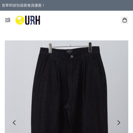
首單95折扣迎新會員優惠！
特選會員可享全單低至 95 折優惠！
單一訂單滿HKD600(澳門HKD800)包郵寄順豐送到家。