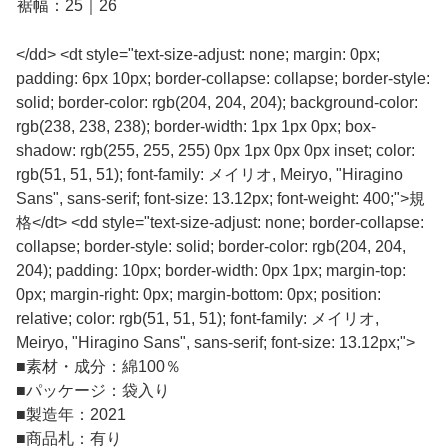
裾幅：25｜26
</dd> <dt style="text-size-adjust: none; margin: 0px;
padding: 6px 10px; border-collapse: collapse; border-style:
solid; border-color: rgb(204, 204, 204); background-color:
rgb(238, 238, 238); border-width: 1px 1px 0px; box-
shadow: rgb(255, 255, 255) 0px 1px 0px 0px inset; color:
rgb(51, 51, 51); font-family: メイリオ, Meiryo, "Hiragino
Sans", sans-serif; font-size: 13.12px; font-weight: 400;">規
格</dt> <dd style="text-size-adjust: none; border-collapse:
collapse; border-style: solid; border-color: rgb(204, 204,
204); padding: 10px; border-width: 0px 1px; margin-top:
0px; margin-right: 0px; margin-bottom: 0px; position:
relative; color: rgb(51, 51, 51); font-family: メイリオ,
Meiryo, "Hiragino Sans", sans-serif; font-size: 13.12px;">
■
素材・成分：綿100％
■
パッケージ：袋入り
■
製造年：2021
■
商品札：有り