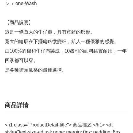
シュ one-Wash

【商品説明】

這是一條寬大的牛仔褲，具有寬鬆的廓形。

寬大的輪廓在下擺處略微變細，給人一種優雅的感覺。

由100%的棉和牛仔布製成，10盎司的面料結實耐用，一年
四季都可以穿。

是各種街頭風格的最佳選擇。
商品詳情
<h1 class="ProductDetail-title"> 商品描述 </h1> <dt
style="text-size-adjust: none; margin: 0px; padding: 6px