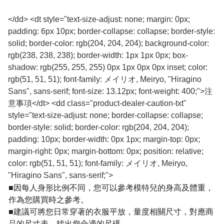
</dd> <dt style="text-size-adjust: none; margin: 0px;
padding: 6px 10px; border-collapse: collapse; border-style:
solid; border-color: rgb(204, 204, 204); background-color:
rgb(238, 238, 238); border-width: 1px 1px 0px; box-
shadow: rgb(255, 255, 255) 0px 1px 0px 0px inset; color:
rgb(51, 51, 51); font-family: メイリオ, Meiryo, "Hiragino
Sans", sans-serif; font-size: 13.12px; font-weight: 400;">注
意事項</dt> <dd class="product-dealer-caution-txt"
style="text-size-adjust: none; border-collapse: collapse;
border-style: solid; border-color: rgb(204, 204, 204);
padding: 10px; border-width: 0px 1px; margin-top: 0px;
margin-right: 0px; margin-bottom: 0px; position: relative;
color: rgb(51, 51, 51); font-family: メイリオ, Meiryo,
"Hiragino Sans", sans-serif;">
■因每人身形比例不同，您可以參考模特兒的身高及體重，
作為您購買時之參考。
■建議可將您日常穿著的衣服平放，量度相關尺寸，對應商
品的尺寸表，找出您合適的尺碼。