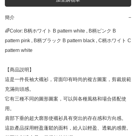
簡介
−
🌈Color: B柄ホワイト B pattern white , B柄ピンク B 
pattern pink , B柄ブラック B pattern black , C柄ホワイト C 
pattern white

【商品説明】

這是一件長袖大襯衫，背面印有時尚的複古圖案，剪裁規範
充滿街頭感。

它有三種不同的圖形圖案，可以與各種風格和場合搭配使
用。

肩部下垂的超大廓形使襯衫具有突出的存在感和方向感。

這款產品採用輕盈蓬鬆的面料，給人以輕盈、透氣的感覺。
