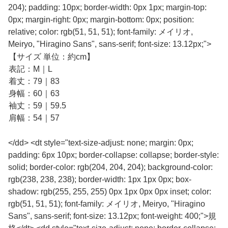
204); padding: 10px; border-width: 0px 1px; margin-top:
0px; margin-right: 0px; margin-bottom: 0px; position:
relative; color: rgb(51, 51, 51); font-family: メイリオ,
Meiryo, "Hiragino Sans", sans-serif; font-size: 13.12px;">
【サイズ 単位：約cm】
表記：M｜L
着丈：79｜83
身幅：60｜63
袖丈：59｜59.5
肩幅：54｜57
</dd> <dt style="text-size-adjust: none; margin: 0px;
padding: 6px 10px; border-collapse: collapse; border-style:
solid; border-color: rgb(204, 204, 204); background-color:
rgb(238, 238, 238); border-width: 1px 1px 0px; box-
shadow: rgb(255, 255, 255) 0px 1px 0px 0px inset; color:
rgb(51, 51, 51); font-family: メイリオ, Meiryo, "Hiragino
Sans", sans-serif; font-size: 13.12px; font-weight: 400;">規