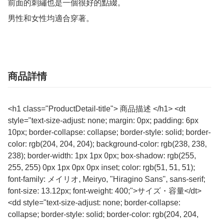
前面的刺繡也是一個很好的點綴。

男性和女性均適合穿著。
商品詳情
<h1 class="ProductDetail-title"> 商品描述 </h1> <dt
style="text-size-adjust: none; margin: 0px; padding: 6px
10px; border-collapse: collapse; border-style: solid; border-
color: rgb(204, 204, 204); background-color: rgb(238, 238,
238); border-width: 1px 1px 0px; box-shadow: rgb(255,
255, 255) 0px 1px 0px 0px inset; color: rgb(51, 51, 51);
font-family: メイリオ, Meiryo, "Hiragino Sans", sans-serif;
font-size: 13.12px; font-weight: 400;">サイズ・容量</dt>
<dd style="text-size-adjust: none; border-collapse:
collapse; border-style: solid; border-color: rgb(204, 204,