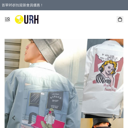
首單95折扣迎新會員優惠！
特選會員可享全單低至 95 折優惠！
單一訂單滿HKD600(澳門HKD800)包郵寄順豐送到家。