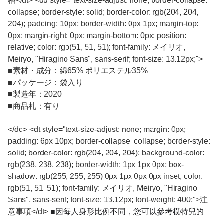
格</dt> <dd style="text-size-adjust: none; border-collapse:
collapse; border-style: solid; border-color: rgb(204, 204,
204); padding: 10px; border-width: 0px 1px; margin-top:
0px; margin-right: 0px; margin-bottom: 0px; position:
relative; color: rgb(51, 51, 51); font-family: メイリオ,
Meiryo, "Hiragino Sans", sans-serif; font-size: 13.12px;">
■
素材・成分：綿65% ポリエステル35%
■
パッケージ：袋入り
■
製造年：2020
■
商品札：有り
</dd> <dt style="text-size-adjust: none; margin: 0px;
padding: 6px 10px; border-collapse: collapse; border-style:
solid; border-color: rgb(204, 204, 204); background-color:
rgb(238, 238, 238); border-width: 1px 1px 0px; box-
shadow: rgb(255, 255, 255) 0px 1px 0px 0px inset; color:
rgb(51, 51, 51); font-family: メイリオ, Meiryo, "Hiragino
Sans", sans-serif; font-size: 13.12px; font-weight: 400;">注
■因每人身形比例不同，您可以參考模特兒的
意事項</dt>