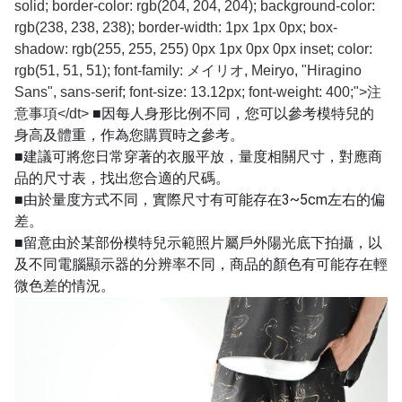
solid; border-color: rgb(204, 204, 204); background-color:
rgb(238, 238, 238); border-width: 1px 1px 0px; box-
shadow: rgb(255, 255, 255) 0px 1px 0px 0px inset; color:
rgb(51, 51, 51); font-family: メイリオ, Meiryo, "Hiragino
Sans", sans-serif; font-size: 13.12px; font-weight: 400;">注
■因每人身形比例不同，您可以參考模特兒的
意事項</dt>
身高及體重，作為您購買時之參考。
■建議可將您日常穿著的衣服平放，量度相關尺寸，對應商
品的尺寸表，找出您合適的尺碼。
■由於量度方式不同，實際尺寸有可能存在3~5cm左右的偏
差。
■留意由於某部份模特兒示範照片屬戶外陽光底下拍攝，以
及不同電腦顯示器的分辨率不同，商品的顏色有可能存在輕
微色差的情況。