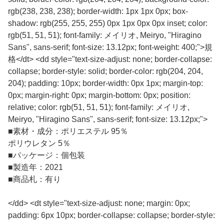
rgb(238, 238, 238); border-width: 1px 1px 0px; box-
shadow: rgb(255, 255, 255) 0px 1px 0px 0px inset; color:
rgb(51, 51, 51); font-family: メイリオ, Meiryo, "Hiragino
Sans", sans-serif; font-size: 13.12px; font-weight: 400;">規
格</dt> <dd style="text-size-adjust: none; border-collapse:
collapse; border-style: solid; border-color: rgb(204, 204,
204); padding: 10px; border-width: 0px 1px; margin-top:
0px; margin-right: 0px; margin-bottom: 0px; position:
relative; color: rgb(51, 51, 51); font-family: メイリオ,
Meiryo, "Hiragino Sans", sans-serif; font-size: 13.12px;">
■
素材・成分：ポリエステル 95％
ポリウレタン 5％
■
パッケージ：個包装
■
製造年：2021
■
商品札：有り
</dd> <dt style="text-size-adjust: none; margin: 0px;
padding: 6px 10px; border-collapse: collapse; border-style: