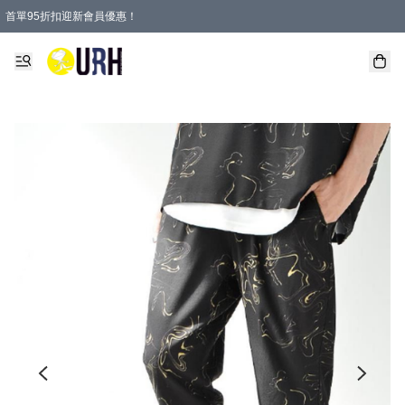
首單95折扣迎新會員優惠！
特選會員可享全單低至 95 折優惠！
單一訂單滿HKD600(澳門HKD800)包郵寄順豐送到家。