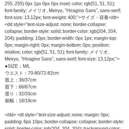
255, 255) 0px 1px 0px 0px inset; color: rgb(51, 51, 51);
font-family: メイリオ, Meiryo, "Hiragino Sans", sans-serif;
font-size: 13.12px; font-weight: 400;">サイズ・容量</dt>
<dd style="text-size-adjust: none; border-collapse:
collapse; border-style: solid; border-color: rgb(204, 204,
204); padding: 10px; border-width: 0px 1px; margin-top:
0px; margin-right: 0px; margin-bottom: 0px; position:
relative; color: rgb(51, 51, 51); font-family: メイリオ,
Meiryo, "Hiragino Sans", sans-serif; font-size: 13.12px;">
●SIZE：M/L
ウエスト：70-80/72-82cm
股上：36/37cm
股下：66/67cm
渡り：32/33cm
裾幅：18/19cm
</dd> <dt style="text-size-adjust: none; margin: 0px;
padding: 6px 10px; border-collapse: collapse; border-style:
solid; border-color: rgb(204, 204, 204); background-color: