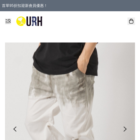
首單95折扣迎新會員優惠！
特選會員可享全單低至 95 折優惠！
單一訂單滿HKD600(澳門HKD800)包郵寄順豐送到家。