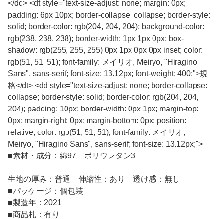
</dd> <dt style="text-size-adjust: none; margin: 0px;
padding: 6px 10px; border-collapse: collapse; border-style:
solid; border-color: rgb(204, 204, 204); background-color:
rgb(238, 238, 238); border-width: 1px 1px 0px; box-
shadow: rgb(255, 255, 255) 0px 1px 0px 0px inset; color:
rgb(51, 51, 51); font-family: メイリオ, Meiryo, "Hiragino
Sans", sans-serif; font-size: 13.12px; font-weight: 400;">規
格</dt> <dd style="text-size-adjust: none; border-collapse:
collapse; border-style: solid; border-color: rgb(204, 204,
204); padding: 10px; border-width: 0px 1px; margin-top:
0px; margin-right: 0px; margin-bottom: 0px; position:
relative; color: rgb(51, 51, 51); font-family: メイリオ,
Meiryo, "Hiragino Sans", sans-serif; font-size: 13.12px;">
■
素材・成分：綿97 ポリウレタン3
生地の厚み：普通 伸縮性：あり 透け感：無し
■
パッケージ：個包装
■
製造年：2021
■
商品札：有り