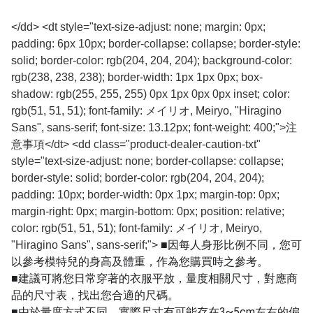
</dd> <dt style="text-size-adjust: none; margin: 0px;
padding: 6px 10px; border-collapse: collapse; border-style:
solid; border-color: rgb(204, 204, 204); background-color:
rgb(238, 238, 238); border-width: 1px 1px 0px; box-
shadow: rgb(255, 255, 255) 0px 1px 0px 0px inset; color:
rgb(51, 51, 51); font-family: メイリオ, Meiryo, "Hiragino
Sans", sans-serif; font-size: 13.12px; font-weight: 400;">注
意事項</dt> <dd class="product-dealer-caution-txt"
style="text-size-adjust: none; border-collapse: collapse;
border-style: solid; border-color: rgb(204, 204, 204);
padding: 10px; border-width: 0px 1px; margin-top: 0px;
margin-right: 0px; margin-bottom: 0px; position: relative;
color: rgb(51, 51, 51); font-family: メイリオ, Meiryo,
■因每人身形比例不同，您可
"Hiragino Sans", sans-serif;">
以參考模特兒的身高及體重，作為您購買時之參考。
■建議可將您日常穿著的衣服平放，量度相關尺寸，對應商
品的尺寸表，找出您合適的尺碼。
■由於量度方式不同，實際尺寸有可能存在3~5cm左右的偏