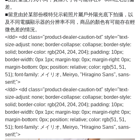
差。
■留意由於某部份模特兒示範照片屬戶外陽光底下拍攝，以
及不同電腦顯示器的分辨率不同，商品的顏色有可能存在輕
微色差的情況。
</dd> <dd class="product-dealer-caution-txt" style="text-
size-adjust: none; border-collapse: collapse; border-style:
solid; border-color: rgb(204, 204, 204); padding: 10px;
border-width: 0px 1px; margin-top: 0px; margin-right: 0px;
margin-bottom: 0px; position: relative; color: rgb(51, 51,
51); font-family: メイリオ, Meiryo, "Hiragino Sans", sans-
serif;">
</dd> <dd class="product-dealer-caution-txt" style="text-
size-adjust: none; border-collapse: collapse; border-style:
solid; border-color: rgb(204, 204, 204); padding: 10px;
border-width: 0px 1px; margin-top: 0px; margin-right: 0px;
margin-bottom: 0px; position: relative; color: rgb(51, 51,
51); font-family: メイリオ, Meiryo, "Hiragino Sans", sans-
serif;">