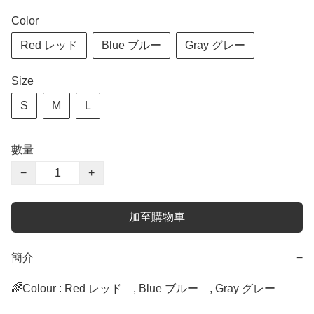
Color
Red レッド
Blue ブルー
Gray グレー
Size
S
M
L
數量
−
+
加至購物車
簡介
−
🌈Colour : Red レッド　, Blue ブルー　, Gray グレー　
