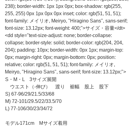
238); border-width: 1px 1px 0px; box-shadow: rgb(255,
255, 255) 0px 1px 0px 0px inset; color: rgb(51, 51, 51);
font-family: メイリオ, Meiryo, "Hiragino Sans", sans-serif;
font-size: 13.12px; font-weight: 400;">サイズ・容量</dt>
<dd style="text-size-adjust: none; border-collapse:
collapse; border-style: solid; border-color: rgb(204, 204,
204); padding: 10px; border-width: 0px 1px; margin-top:
0px; margin-right: 0px; margin-bottom: 0px; position:
relative; color: rgb(51, 51, 51); font-family: メイリオ,
Meiryo, "Hiragino Sans", sans-serif; font-size: 13.12px;">
S・M・L 3サイズ展開
ウエスト（-伸び） 渡り 裾幅 股上 股下
S) 67-96/29/21.5/33/68
M) 72-101/29.5/22/33.5/70
L) 77-106/30/23/34/72
モデル171cm Mサイズ着用