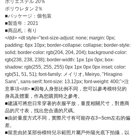
ポリエステル 20％
ポリウレタン 2％
■
パッケージ：個包装
■
製造年：2021
■
商品札：有り
</dd> <dt style="text-size-adjust: none; margin: 0px;
padding: 6px 10px; border-collapse: collapse; border-style:
solid; border-color: rgb(204, 204, 204); background-color:
rgb(238, 238, 238); border-width: 1px 1px 0px; box-
shadow: rgb(255, 255, 255) 0px 1px 0px 0px inset; color:
rgb(51, 51, 51); font-family: メイリオ, Meiryo, "Hiragino
Sans", sans-serif; font-size: 13.12px; font-weight: 400;">注
■因每人身形比例不同，您可以參考模特兒的
意事項</dt>
身高及體重，作為您購買時之參考。
■建議可將您日常穿著的衣服平放，量度相關尺寸，對應商
品的尺寸表，找出您合適的尺碼。
■由於量度方式不同，實際尺寸有可能存在3~5cm左右的偏
差。
■留意由於某部份模特兒示範照片屬戶外陽光底下拍攝，以