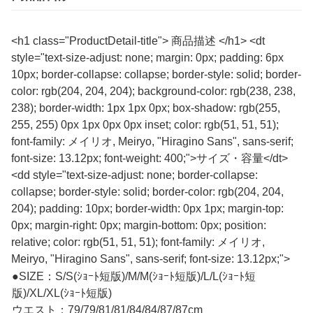
<h1 class="ProductDetail-title"> 商品描述 </h1> <dt
style="text-size-adjust: none; margin: 0px; padding: 6px
10px; border-collapse: collapse; border-style: solid; border-
color: rgb(204, 204, 204); background-color: rgb(238, 238,
238); border-width: 1px 1px 0px; box-shadow: rgb(255,
255, 255) 0px 1px 0px 0px inset; color: rgb(51, 51, 51);
font-family: メイリオ, Meiryo, "Hiragino Sans", sans-serif;
font-size: 13.12px; font-weight: 400;">サイズ・容量</dt>
<dd style="text-size-adjust: none; border-collapse:
collapse; border-style: solid; border-color: rgb(204, 204,
204); padding: 10px; border-width: 0px 1px; margin-top:
0px; margin-right: 0px; margin-bottom: 0px; position:
relative; color: rgb(51, 51, 51); font-family: メイリオ,
Meiryo, "Hiragino Sans", sans-serif; font-size: 13.12px;">
●SIZE：S/S(ｼｮｰﾄ短版)/M/M(ｼｮｰﾄ短版)/L/L(ｼｮｰﾄ短
版)/XL/XL(ｼｮｰﾄ短版)
ウエスト：79/79/81/81/84/84/87/87cm