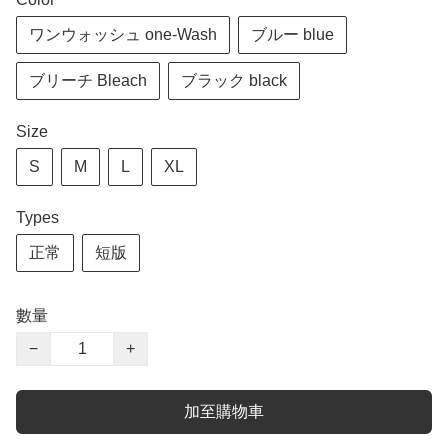
ワンウォッシュ one-Wash
ブルー blue
ブリーチ Bleach
ブラック black
Size
S
M
L
XL
Types
正常
短版
數量
−
+
加至購物車