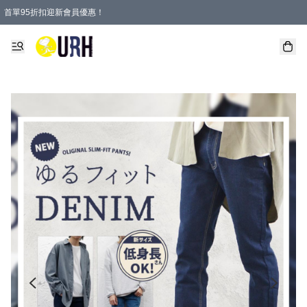
首單95折扣迎新會員優惠！
特選會員可享全單低至 95 折優惠！
單一訂單滿HKD600(澳門HKD800)包郵寄順豐送到家。