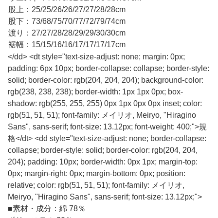
股上：25/25/26/26/27/27/28/28cm
股下：73/68/75/70/77/72/79/74cm
渡り：27/27/28/28/29/29/30/30cm
裾幅：15/15/16/16/17/17/17/17cm
</dd> <dt style="text-size-adjust: none; margin: 0px;
padding: 6px 10px; border-collapse: collapse; border-style:
solid; border-color: rgb(204, 204, 204); background-color:
rgb(238, 238, 238); border-width: 1px 1px 0px; box-
shadow: rgb(255, 255, 255) 0px 1px 0px 0px inset; color:
rgb(51, 51, 51); font-family: メイリオ, Meiryo, "Hiragino
Sans", sans-serif; font-size: 13.12px; font-weight: 400;">規
格</dt> <dd style="text-size-adjust: none; border-collapse:
collapse; border-style: solid; border-color: rgb(204, 204,
204); padding: 10px; border-width: 0px 1px; margin-top:
0px; margin-right: 0px; margin-bottom: 0px; position:
relative; color: rgb(51, 51, 51); font-family: メイリオ,
Meiryo, "Hiragino Sans", sans-serif; font-size: 13.12px;">
■
素材・成分：綿 78％