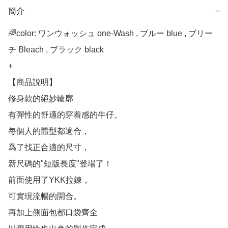
簡介
−
🌈color: ワンウォッシュ one-Wash , ブルー blue , ブリー
チ Bleach , ブラック black

+

【商品説明】

修身款的絕妙輪廓

有彈性的舒適的穿着感的牛仔。

每個人的體型都適合，

爲了找正合適的尺寸，

新尺碼的"短版長度"登場了！

前面使用了YKK拉鍊，

可實現流暢的開合。

再加上側面包都口袋齊全
