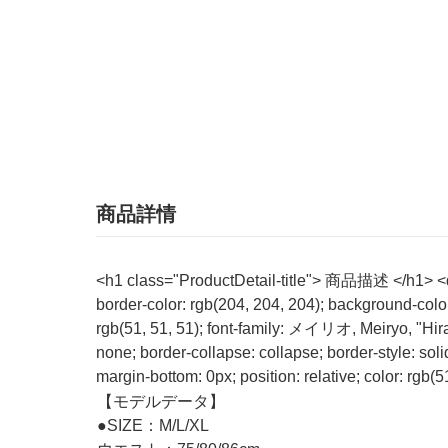
商品詳情
<h1 class="ProductDetail-title"> 商品描述 </h1> <dt s
border-color: rgb(204, 204, 204); background-colo
rgb(51, 51, 51); font-family: メイリオ, Meiryo, "Hir
none; border-collapse: collapse; border-style: soli
margin-bottom: 0px; position: relative; color: rgb
【モデルデータ】
●SIZE：M/L/XL