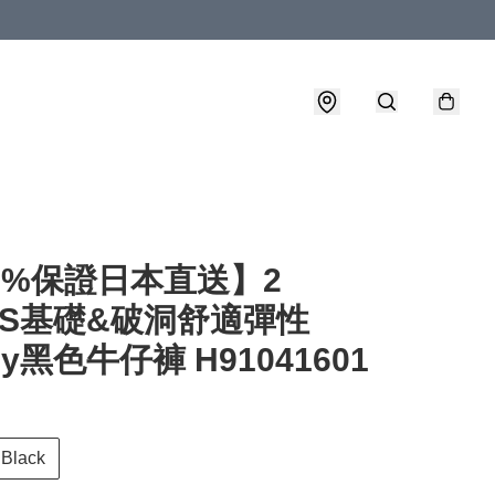
0%保證日本直送】2
ES基礎&破洞舒適彈性
ny黑色牛仔褲 H91041601
lack