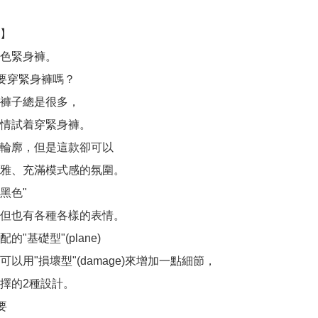
】

色緊身褲。

要穿緊身褲嗎？

褲子總是很多，

情試着穿緊身褲。

輪廓，但是這款卻可以

雅、充滿模式感的氛圍。

黑色"

但也有各種各樣的表情。

"基礎型"(plane)

以用"損壞型"(damage)來增加一點細節，

擇的2種設計。


