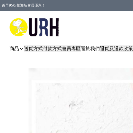
首單95折扣迎新會員優惠！
特選會員可享全單低至 95 折優惠！
單一訂單滿HKD600(澳門HKD800)包郵寄順豐送到家。
商品
送貨方式
付款方式
會員專區
關於我們
退貨及退款政策