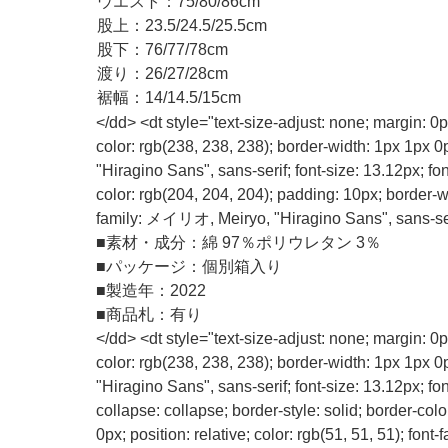
ウエスト：75/80/86cm
股上：23.5/24.5/25.5cm
股下：76/77/78cm
渡り：26/27/28cm
裾幅：14/14.5/15cm
</dd> <dt style="text-size-adjust: none; margin: 0
color: rgb(238, 238, 238); border-width: 1px 1px 
"Hiragino Sans", sans-serif; font-size: 13.12px; fo
color: rgb(204, 204, 204); padding: 10px; border-wid
family: メイリオ, Meiryo, "Hiragino Sans", sans-seri
■
素材・成分：綿 97％ポリウレタン 3％
■
パッケージ：個別箱入り
■
製造年：2022
■
商品札：有り
</dd> <dt style="text-size-adjust: none; margin: 0
color: rgb(238, 238, 238); border-width: 1px 1px 
"Hiragino Sans", sans-serif; font-size: 13.12px; 
collapse: collapse; border-style: solid; border-col
0px; position: relative; color: rgb(51, 51, 51); fo