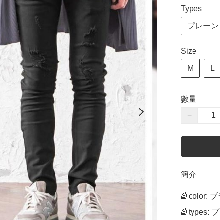
Types
プレーン p
Size
M
L
數量
−
簡介
🌈color: 
🌈types: