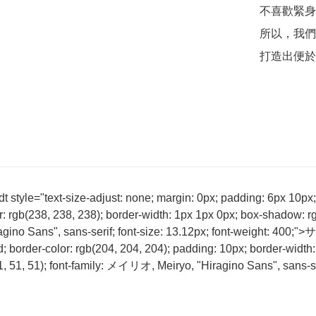
不喜歡緊身
所以，我們
打造出便於
tyle="text-size-adjust: none; margin: 0px; padding: 6px 10px; b
r: rgb(238, 238, 238); border-width: 1px 1px 0px; box-shadow: rg
agino Sans", sans-serif; font-size: 13.12px; font-weight: 400
d; border-color: rgb(204, 204, 204); padding: 10px; border-width:
(51, 51, 51); font-family: メイリオ, Meiryo, "Hiragino Sans", sans-se