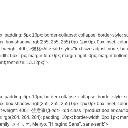
px; padding: 6px 10px; border-collapse: collapse; border-style: s
0px; box-shadow: rgb(255, 255, 255) 0px 1px 0px 0px inset; colo
nt-weight: 400;">規格</dt> <dd style="text-size-adjust: none; bord
th: 0px 1px; margin-top: 0px; margin-right: 0px; margin-bottom: 0p
f; font-size: 13.12px;">
px; padding: 6px 10px; border-collapse: collapse; border-style: s
0px; box-shadow: rgb(255, 255, 255) 0px 1px 0px 0px inset; colo
font-weight: 400;">注意事項</dt> <dd class="product-dealer-caution-
or: rgb(204, 204, 204); padding: 10px; border-width: 0px 1px; mar
nt-family: メイリオ, Meiryo, "Hiragino Sans", sans-serif;">