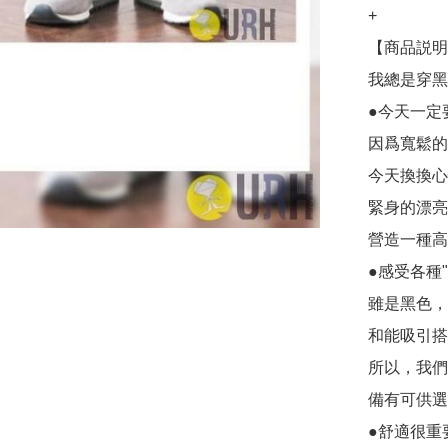
+

【商品説明
我總是穿黑
●今天一定
因爲寬鬆的
今天換換心
緊身的漂亮
營造一種高
●感受各種"
雖是黑色，
和能吸引搭配的
所以，我們可
備有可供選
●舒適很重要