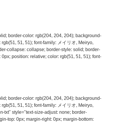
olid; border-color: rgb(204, 204, 204); background-
r: rgb(51, 51, 51); font-family: メイリオ, Meiryo,
er-collapse: collapse; border-style: solid; border-
x; position: relative; color: rgb(51, 51, 51); font-
olid; border-color: rgb(204, 204, 204); background-
r: rgb(51, 51, 51); font-family: メイリオ, Meiryo,
txt" style="text-size-adjust: none; border-
gin-top: 0px; margin-right: 0px; margin-bottom: