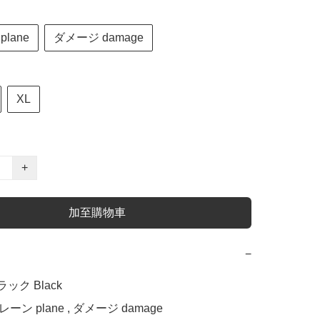
lane
ダメージ damage
XL
+
加至購物車
−
ブラック Black

 プレーン plane , ダメージ damage
