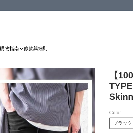
購物指南
條款與細則
【10
TYP
Skin
Color
ブラック B