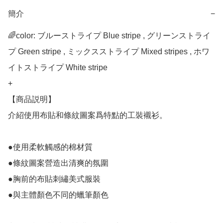
簡介
−
🌈color: ブルーストライプ Blue stripe , グリーンストライ
プ Green stripe , ミックスストライプ Mixed stripes , ホワ
イトストライプ White stripe

+ 

【商品説明】

介紹使用布貼和條紋圖案爲特點的工裝襯衫。

●使用柔軟觸感的棉材質

●條紋圖案營造出清爽的氛圍

●胸前的布貼刺繡美式服裝

●與主體顏色不同的蠟筆顏色
