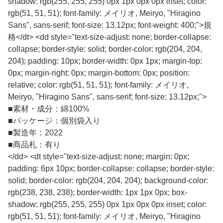
shadow: rgb(255, 255, 255) 0px 1px 0px 0px inset; color:
rgb(51, 51, 51); font-family: メイリオ, Meiryo, "Hiragino
Sans", sans-serif; font-size: 13.12px; font-weight: 400;">規
格</dt> <dd style="text-size-adjust: none; border-collapse:
collapse; border-style: solid; border-color: rgb(204, 204,
204); padding: 10px; border-width: 0px 1px; margin-top:
0px; margin-right: 0px; margin-bottom: 0px; position:
relative; color: rgb(51, 51, 51); font-family: メイリオ,
Meiryo, "Hiragino Sans", sans-serif; font-size: 13.12px;">
■
素材・成分：綿100%
■
パッケージ：個別袋入り
■
製造年：2022
■
商品札：有り
</dd> <dt style="text-size-adjust: none; margin: 0px;
padding: 6px 10px; border-collapse: collapse; border-style:
solid; border-color: rgb(204, 204, 204); background-color:
rgb(238, 238, 238); border-width: 1px 1px 0px; box-
shadow: rgb(255, 255, 255) 0px 1px 0px 0px inset; color:
rgb(51, 51, 51); font-family: メイリオ, Meiryo, "Hiragino