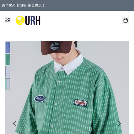
首單95折扣迎新會員優惠！
特選會員可享全單低至 95 折優惠！
單一訂單滿HKD600(澳門HKD800)包郵寄順豐送到家。