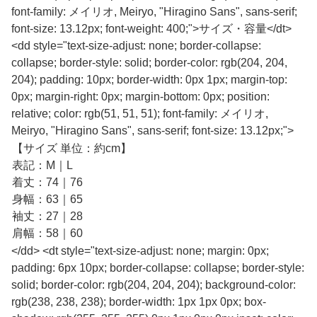
font-family: メイリオ, Meiryo, "Hiragino Sans", sans-serif;
font-size: 13.12px; font-weight: 400;">サイズ・容量</dt>
<dd style="text-size-adjust: none; border-collapse:
collapse; border-style: solid; border-color: rgb(204, 204,
204); padding: 10px; border-width: 0px 1px; margin-top:
0px; margin-right: 0px; margin-bottom: 0px; position:
relative; color: rgb(51, 51, 51); font-family: メイリオ,
Meiryo, "Hiragino Sans", sans-serif; font-size: 13.12px;">
【サイズ 単位：約cm】
表記：M｜L
着丈：74｜76
身幅：63｜65
袖丈：27｜28
肩幅：58｜60
</dd> <dt style="text-size-adjust: none; margin: 0px;
padding: 6px 10px; border-collapse: collapse; border-style:
solid; border-color: rgb(204, 204, 204); background-color:
rgb(238, 238, 238); border-width: 1px 1px 0px; box-