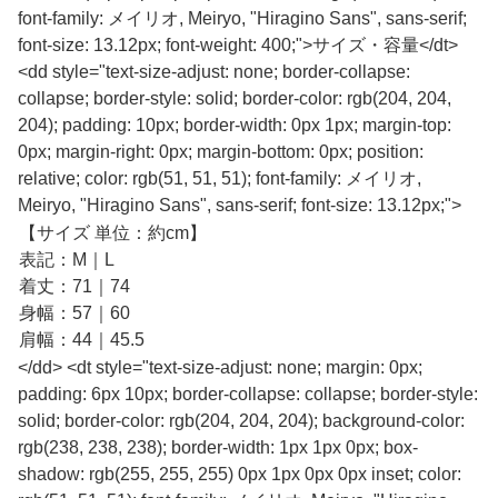
font-family: メイリオ, Meiryo, "Hiragino Sans", sans-serif;
font-size: 13.12px; font-weight: 400;">サイズ・容量</dt>
<dd style="text-size-adjust: none; border-collapse:
collapse; border-style: solid; border-color: rgb(204, 204,
204); padding: 10px; border-width: 0px 1px; margin-top:
0px; margin-right: 0px; margin-bottom: 0px; position:
relative; color: rgb(51, 51, 51); font-family: メイリオ,
Meiryo, "Hiragino Sans", sans-serif; font-size: 13.12px;">
【サイズ 単位：約cm】
表記：M｜L
着丈：71｜74
身幅：57｜60
肩幅：44｜45.5
</dd> <dt style="text-size-adjust: none; margin: 0px;
padding: 6px 10px; border-collapse: collapse; border-style:
solid; border-color: rgb(204, 204, 204); background-color:
rgb(238, 238, 238); border-width: 1px 1px 0px; box-
shadow: rgb(255, 255, 255) 0px 1px 0px 0px inset; color: