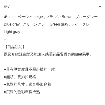
簡介
−
🌈color: ベージュ beige , ブラウン Brown , ブルーグレー 
Blue gray , グリーングレー Green gray , ライトグレー 
Light gray

+ 

【商品説明】

爲您介紹既寬鬆又能讓人感受到品質優良的gilet馬甲。

●具有厚實度且不易起皺的一款

●無領、雙排扣規格

●寬鬆的尺寸，適合疊加穿着

●沉靜的色彩顯得成熟
