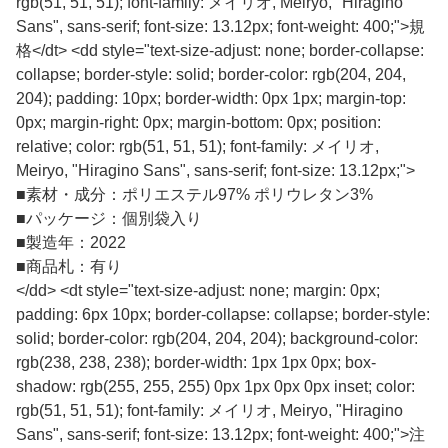
rgb(51, 51, 51); font-family: メイリオ, Meiryo, "Hiragino
Sans", sans-serif; font-size: 13.12px; font-weight: 400;">規
格</dt> <dd style="text-size-adjust: none; border-collapse:
collapse; border-style: solid; border-color: rgb(204, 204,
204); padding: 10px; border-width: 0px 1px; margin-top:
0px; margin-right: 0px; margin-bottom: 0px; position:
relative; color: rgb(51, 51, 51); font-family: メイリオ,
Meiryo, "Hiragino Sans", sans-serif; font-size: 13.12px;">
■
素材・成分：ポリエステル97% ポリウレタン3%
■
パッケージ：個別袋入り
■
製造年：2022
■
商品札：有り
</dd> <dt style="text-size-adjust: none; margin: 0px;
padding: 6px 10px; border-collapse: collapse; border-style:
solid; border-color: rgb(204, 204, 204); background-color:
rgb(238, 238, 238); border-width: 1px 1px 0px; box-
shadow: rgb(255, 255, 255) 0px 1px 0px 0px inset; color:
rgb(51, 51, 51); font-family: メイリオ, Meiryo, "Hiragino
Sans", sans-serif; font-size: 13.12px; font-weight: 400;">注