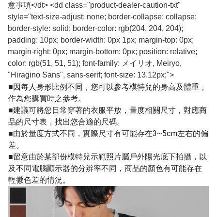
意事項</dt> <dd class="product-dealer-caution-txt"
style="text-size-adjust: none; border-collapse: collapse;
border-style: solid; border-color: rgb(204, 204, 204);
padding: 10px; border-width: 0px 1px; margin-top: 0px;
margin-right: 0px; margin-bottom: 0px; position: relative;
color: rgb(51, 51, 51); font-family: メイリオ, Meiryo,
"Hiragino Sans", sans-serif; font-size: 13.12px;">
■因每人身形比例不同，您可以參考模特兒的身高及體重，
作為您購買時之參考。
■建議可將您日常穿著的衣服平放，量度相關尺寸，對應商
品的尺寸表，找出您合適的尺碼。
■由於量度方式不同，實際尺寸有可能存在3~5cm左右的偏
差。
■留意由於某部份模特兒示範照片屬戶外陽光底下拍攝，以
及不同電腦顯示器的分辨率不同，商品的顏色有可能存在
輕微色差的情況。