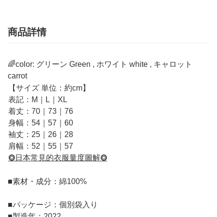
商品詳情
🌈color: グリーン Green , ホワイト white , キャロット
carrot
【サイズ 単位：約cm】
表記：M｜L｜XL
着丈：70｜73｜76
身幅：54｜57｜60
袖丈：25｜26｜28
肩幅：52｜55｜57
⭗日本常見的衣服量度圖解⭗
■
素材・成分：綿100%
■
パッケージ：個別袋入り
■
製造年：2022