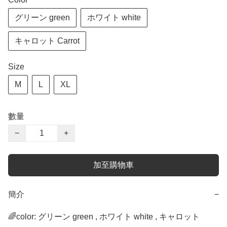
グリーン green
ホワイト white
キャロット Carrot
Size
M
L
XL
數量
−
+
加至購物車
簡介
−
🌈color: グリーン green , ホワイト white , キャロット 