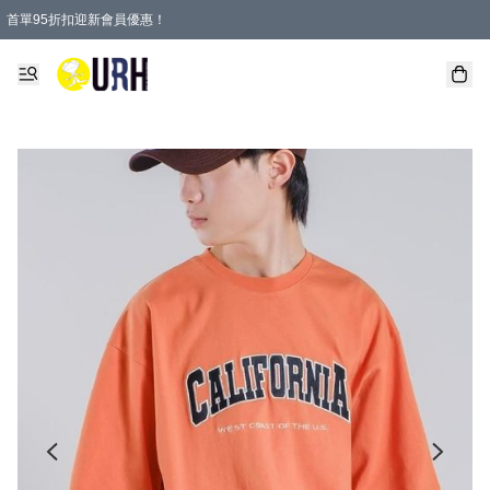
首單95折扣迎新會員優惠！
特選會員可享全單低至 95 折優惠！
單一訂單滿HKD600(澳門HKD800)包郵寄順豐送到家。