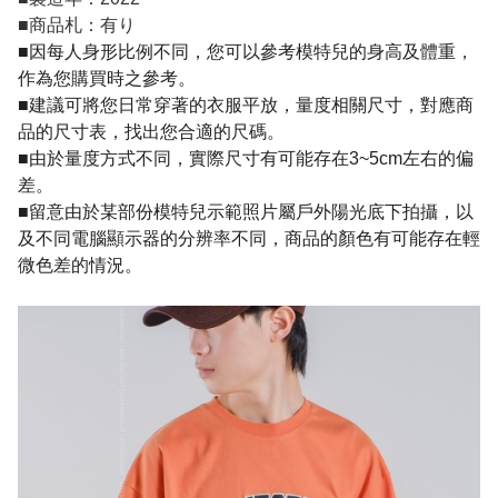
■
商品札：有り
■因每人身形比例不同，您可以參考模特兒的身高及體重，
作為您購買時之參考。
■建議可將您日常穿著的衣服平放，量度相關尺寸，對應商
品的尺寸表，找出您合適的尺碼。
■由於量度方式不同，實際尺寸有可能存在3~5cm左右的偏
差。
■留意由於某部份模特兒示範照片屬戶外陽光底下拍攝，以
及不同電腦顯示器的分辨率不同，商品的顏色有可能存在輕
微色差的情況。