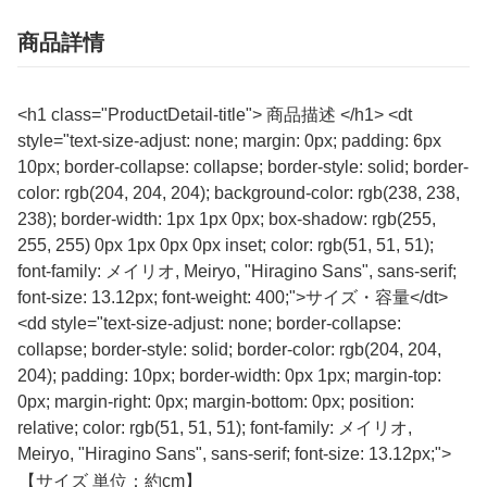
商品詳情
<h1 class="ProductDetail-title"> 商品描述 </h1> <dt
style="text-size-adjust: none; margin: 0px; padding: 6px
10px; border-collapse: collapse; border-style: solid; border-
color: rgb(204, 204, 204); background-color: rgb(238, 238,
238); border-width: 1px 1px 0px; box-shadow: rgb(255,
255, 255) 0px 1px 0px 0px inset; color: rgb(51, 51, 51);
font-family: メイリオ, Meiryo, "Hiragino Sans", sans-serif;
font-size: 13.12px; font-weight: 400;">サイズ・容量</dt>
<dd style="text-size-adjust: none; border-collapse:
collapse; border-style: solid; border-color: rgb(204, 204,
204); padding: 10px; border-width: 0px 1px; margin-top:
0px; margin-right: 0px; margin-bottom: 0px; position:
relative; color: rgb(51, 51, 51); font-family: メイリオ,
Meiryo, "Hiragino Sans", sans-serif; font-size: 13.12px;">
【サイズ 単位：約cm】