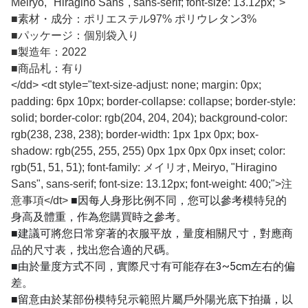
Meiryo, "Hiragino Sans", sans-serif; font-size: 13.12px;">
■
素材・成分：ポリエステル97% ポリウレタン3%
■
パッケージ：個別袋入り
■
製造年：2022
■
商品札：有り
</dd> <dt style="text-size-adjust: none; margin: 0px;
padding: 6px 10px; border-collapse: collapse; border-style:
solid; border-color: rgb(204, 204, 204); background-color:
rgb(238, 238, 238); border-width: 1px 1px 0px; box-
shadow: rgb(255, 255, 255) 0px 1px 0px 0px inset; color:
rgb(51, 51, 51); font-family: メイリオ, Meiryo, "Hiragino
Sans", sans-serif; font-size: 13.12px; font-weight: 400;">注
■因每人身形比例不同，您可以參考模特兒的
意事項</dt>
身高及體重，作為您購買時之參考。
■建議可將您日常穿著的衣服平放，量度相關尺寸，對應商
品的尺寸表，找出您合適的尺碼。
■由於量度方式不同，實際尺寸有可能存在3~5cm左右的偏
差。
■留意由於某部份模特兒示範照片屬戶外陽光底下拍攝，以