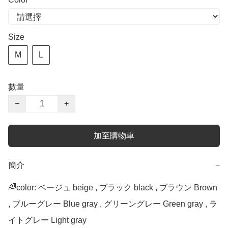
Size
M
L
數量
−
+
加至購物車
簡介
−
🌈color: ベージュ beige , ブラック black , ブラウン Brown 
, ブルーグレー Blue gray , グリーングレー Green gray , ラ
イトグレー Light gray
