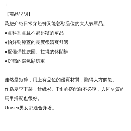
+

【商品説明】

爲您介紹日常穿短褲又能彰顯品位的大人氣單品。

●實料扎實且不易起皺的單品

●怡好到膝蓋的長度很清爽舒適

●配備彈性腰圍、拉繩的休閒褲

●沉穩的選氣顯穩重

雖然是短褲，用上有品位的優質材質，顯得大方帥氣。

作爲夏季下裝，針織衫、T恤的搭配自不必說，與同材質的
馬甲搭配也很好。

Unisex男女都適合穿著。