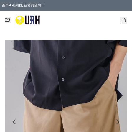
首單95折扣迎新會員優惠！
特選會員可享全單低至 95 折優惠！
單一訂單滿HKD600(澳門HKD800)包郵寄順豐送到家。