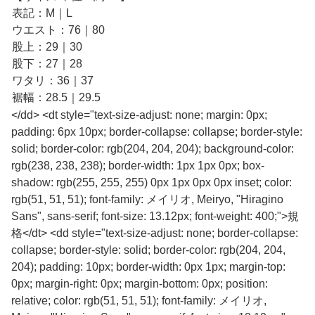
表記：M｜L
ウエスト：76｜80
股上：29｜30
股下：27｜28
ワタリ：36｜37
裾幅：28.5｜29.5
</dd> <dt style="text-size-adjust: none; margin: 0px;
padding: 6px 10px; border-collapse: collapse; border-style:
solid; border-color: rgb(204, 204, 204); background-color:
rgb(238, 238, 238); border-width: 1px 1px 0px; box-
shadow: rgb(255, 255, 255) 0px 1px 0px 0px inset; color:
rgb(51, 51, 51); font-family: メイリオ, Meiryo, "Hiragino
Sans", sans-serif; font-size: 13.12px; font-weight: 400;">規
格</dt> <dd style="text-size-adjust: none; border-collapse:
collapse; border-style: solid; border-color: rgb(204, 204,
204); padding: 10px; border-width: 0px 1px; margin-top:
0px; margin-right: 0px; margin-bottom: 0px; position:
relative; color: rgb(51, 51, 51); font-family: メイリオ,