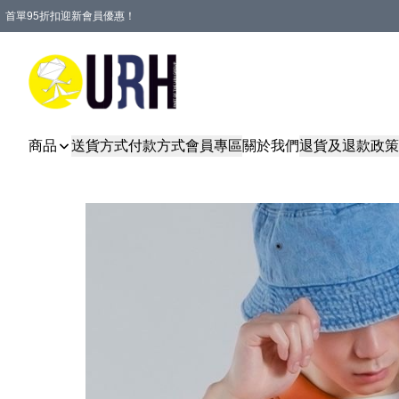
首單95折扣迎新會員優惠！
特選會員可享全單低至 95 折優惠！
單一訂單滿HKD600(澳門HKD800)包郵寄順豐送到家。
商品
送貨方式
付款方式
會員專區
關於我們
退貨及退款政策