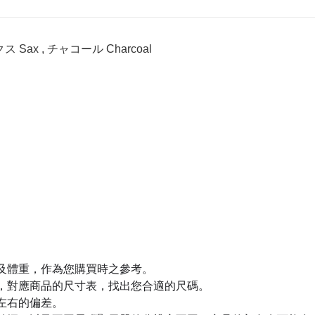
ックス Sax , チャコール Charcoal
及體重，作為您購買時之參考。
，對應商品的尺寸表，找出您合適的尺碼。
m左右的偏差。