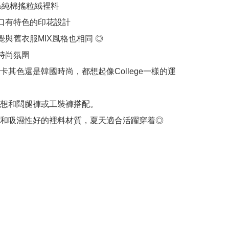
%純棉搖粒絨裡料

口有特色的印花設計

覺與舊衣服MIX風格也相同 ◎

時尚氛圍

卡其色還是韓國時尚，都想起像College一樣的運
想和闊腿褲或工裝褲搭配。

和吸濕性好的裡料材質，夏天適合活躍穿着◎