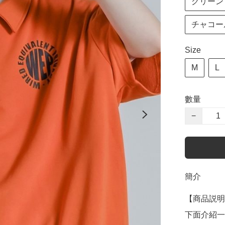
グリーン g
チャコール 
Size
M
L
數量
−
簡介
【商品説明
下面介紹一下