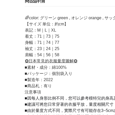
商品詳情
🌈color: グリーン green , オレンジ orange , サ
【サイズ 単位：約cm】
表記：M｜L｜XL
着丈：71｜73｜75
身幅：71｜74｜77
袖丈：23｜24｜25
肩幅：54｜56｜58
⭗日本常見的衣服量度圖解⭗
■
素材・成分：綿100%
■
パッケージ：個別袋入り
■
製造年：2022
■
商品札：有り
注意事項
■因每人身形比例不同，您可以參考模特兒的身高
■建議可將您日常穿著的衣服平放，量度相關尺寸
■由於量度方式不同，實際尺寸有可能存在3~5c