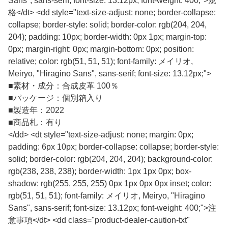
Sans", sans-serif; font-size: 13.12px; font-weight: 400;">規
格</dt> <dd style="text-size-adjust: none; border-collapse:
collapse; border-style: solid; border-color: rgb(204, 204,
204); padding: 10px; border-width: 0px 1px; margin-top:
0px; margin-right: 0px; margin-bottom: 0px; position:
relative; color: rgb(51, 51, 51); font-family: メイリオ,
Meiryo, "Hiragino Sans", sans-serif; font-size: 13.12px;">
■
素材・成分：合成皮革 100％
■
パッケージ：個別箱入り
■
製造年：2022
■
商品札：有り
</dd> <dt style="text-size-adjust: none; margin: 0px;
padding: 6px 10px; border-collapse: collapse; border-style:
solid; border-color: rgb(204, 204, 204); background-color:
rgb(238, 238, 238); border-width: 1px 1px 0px; box-
shadow: rgb(255, 255, 255) 0px 1px 0px 0px inset; color:
rgb(51, 51, 51); font-family: メイリオ, Meiryo, "Hiragino
Sans", sans-serif; font-size: 13.12px; font-weight: 400;">注
意事項</dt> <dd class="product-dealer-caution-txt"