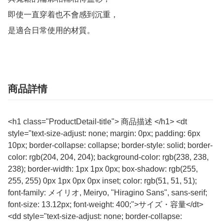
即使一直穿着也不會感到沉重，

是適合日常使用的材質。
商品詳情
<h1 class="ProductDetail-title"> 商品描述 </h1> <dt
style="text-size-adjust: none; margin: 0px; padding: 6px
10px; border-collapse: collapse; border-style: solid; border-
color: rgb(204, 204, 204); background-color: rgb(238, 238,
238); border-width: 1px 1px 0px; box-shadow: rgb(255,
255, 255) 0px 1px 0px 0px inset; color: rgb(51, 51, 51);
font-family: メイリオ, Meiryo, "Hiragino Sans", sans-serif;
font-size: 13.12px; font-weight: 400;">サイズ・容量</dt>
<dd style="text-size-adjust: none; border-collapse: