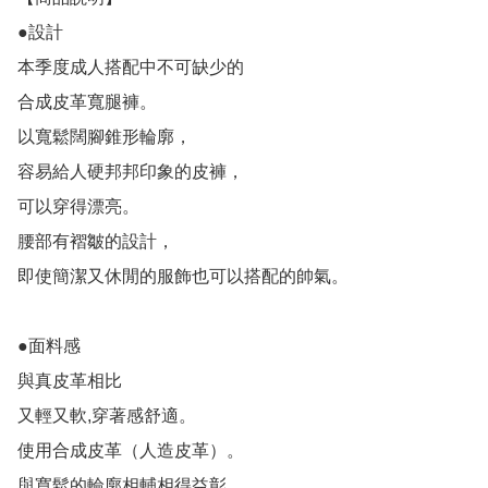
●設計

本季度成人搭配中不可缺少的

合成皮革寬腿褲。

以寬鬆闊腳錐形輪廓，

容易給人硬邦邦印象的皮褲，

可以穿得漂亮。

腰部有褶皺的設計，

即使簡潔又休閒的服飾也可以搭配的帥氣。

●面料感

與真皮革相比

又輕又軟,穿著感舒適。

使用合成皮革（人造皮革）。

與寬鬆的輪廓相輔相得益彰，
