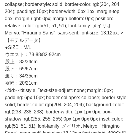
collapse; border-style: solid; border-color: rgb(204, 204,
204); padding: 10px; border-width: 0px 1px; margin-top:
0px; margin-right: 0px; margin-bottom: 0px; position:
relative; color: rgb(51, 51, 51); font-family: メイリオ,
Meiryo, "Hiragino Sans", sans-serif; font-size: 13.12px;">
【モデルデータ】
●SIZE：M/L
ウエスト：78-88/82-92cm
股上：33/34cm
股下：65/67cm
渡り：34/35cm
裾幅：20/21cm
</dd> <dt style="text-size-adjust: none; margin: 0px;
padding: 6px 10px; border-collapse: collapse; border-style:
solid; border-color: rgb(204, 204, 204); background-color:
rgb(238, 238, 238); border-width: 1px 1px 0px; box-
shadow: rgb(255, 255, 255) 0px 1px 0px 0px inset; color:
rgb(51, 51, 51); font-family: メイリオ, Meiryo, "Hiragino