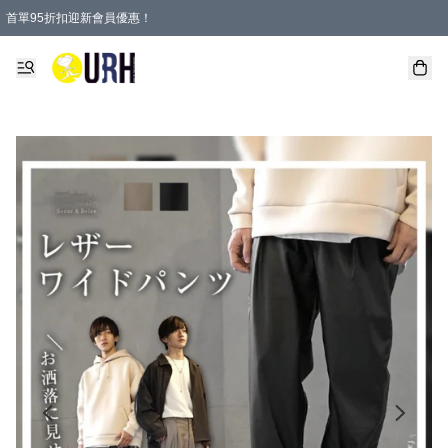
首單95折扣迎新會員優惠！
特選會員可享全單低至 95 折優惠！
單一訂單滿HKD600(澳門HKD800)包郵寄順豐送到家。