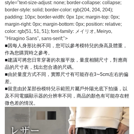
style="text-size-adjust: none; border-collapse: collapse;
border-style: solid; border-color: rgb(204, 204, 204);
padding: 10px; border-width: 0px 1px; margin-top: 0px;
margin-right: 0px; margin-bottom: 0px; position: relative;
color: rgb(51, 51, 51); font-family: メイリオ, Meiryo,
"Hiragino Sans", sans-serif;">
■因每人身形比例不同，您可以參考模特兒的身高及體重，
作為您購買時之參考。
■建議可將您日常穿著的衣服平放，量度相關尺寸，對應商
品的尺寸表，找出您合適的尺碼。
■由於量度方式不同，實際尺寸有可能存在3~5cm左右的偏
差。
■留意由於某部份模特兒示範照片屬戶外陽光底下拍攝，以
及不同電腦顯示器的分辨率不同，商品的顏色有可能存在輕
微色差的情況。