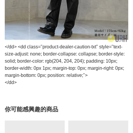
</dd> <dd class="product-dealer-caution-txt" style="text-
size-adjust: none; border-collapse: collapse; border-style:
solid; border-color: rgb(204, 204, 204); padding: 10px;
border-width: 0px 1px; margin-top: 0px; margin-right: 0px;
margin-bottom: 0px; position: relative;">
</dd>
你可能感興趣的商品