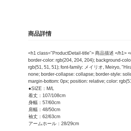
商品詳情
<h1 class="ProductDetail-title"> 商品描述 </h1> <dt s
border-color: rgb(204, 204, 204); background-colo
rgb(51, 51, 51); font-family: メイリオ, Meiryo, "Hir
none; border-collapse: collapse; border-style: soli
margin-bottom: 0px; position: relative; color: rgb
●SIZE：M/L
着丈：107/108cm
身幅：57/60cm
肩幅：48/50cm
袖丈：62/63cm
アームホール：28/29cm