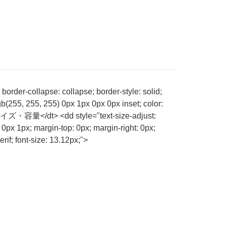
order-collapse: collapse; border-style: solid;
b(255, 255, 255) 0px 1px 0px 0px inset; color:
;">サイズ・容量</dt> <dd style="text-size-adjust:
 0px 1px; margin-top: 0px; margin-right: 0px;
rif; font-size: 13.12px;">