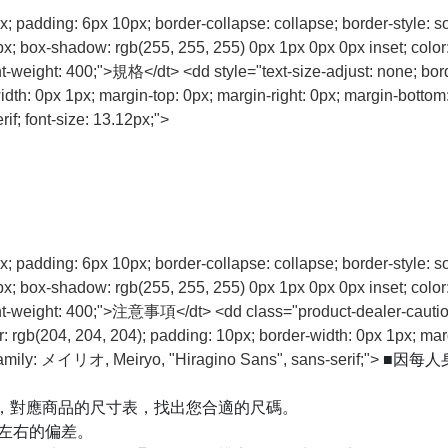
px; padding: 6px 10px; border-collapse: collapse; border-style: s
0px; box-shadow: rgb(255, 255, 255) 0px 1px 0px 0px inset; colo
nt-weight: 400;">規格</dt> <dd style="text-size-adjust: none; bord
th: 0px 1px; margin-top: 0px; margin-right: 0px; margin-bottom: 0p
f; font-size: 13.12px;">
px; padding: 6px 10px; border-collapse: collapse; border-style: s
0px; box-shadow: rgb(255, 255, 255) 0px 1px 0px 0px inset; colo
font-weight: 400;">注意事項</dt> <dd class="product-dealer-caution-
or: rgb(204, 204, 204); padding: 10px; border-width: 0px 1px; mar
■因每人
ont-family: メイリオ, Meiryo, "Hiragino Sans", sans-serif;">
，對應商品的尺寸表，找出您合適的尺碼。
m左右的偏差。