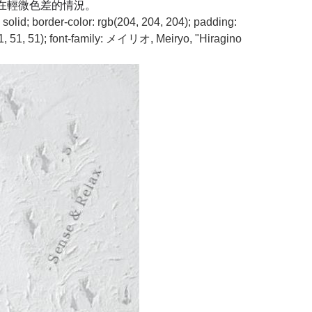
在輕微色差的情況。
 solid; border-color: rgb(204, 204, 204); padding:
(51, 51, 51); font-family: メイリオ, Meiryo, "Hiragino