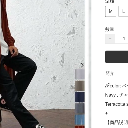
Size
M
L
數量
−
簡介
🌈color:
Navy , 
Terracott
+

【商品説明