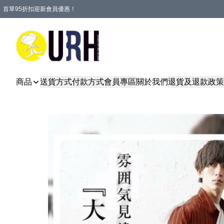
首單95折扣迎新會員優惠！
特選會員可享全單低至 95 折優惠！
單一訂單滿HKD600(澳門HKD800)包郵寄順豐送到家。
商品
送貨方式
付款方式
會員專區
關於我們
退貨及退款政策