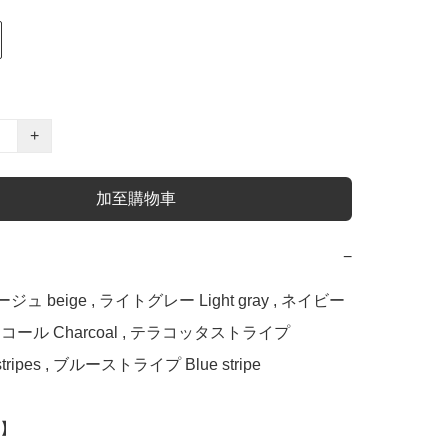
+
加至購物車
−
 ベージュ beige , ライトグレー Light gray , ネイビー 
チャコール Charcoal , テラコッタストライプ 
a stripes , ブルーストライプ Blue stripe

】
