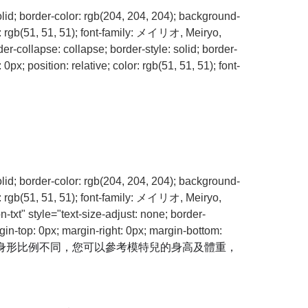
olid; border-color: rgb(204, 204, 204); background-
r: rgb(51, 51, 51); font-family: メイリオ, Meiryo,
er-collapse: collapse; border-style: solid; border-
x; position: relative; color: rgb(51, 51, 51); font-
olid; border-color: rgb(204, 204, 204); background-
r: rgb(51, 51, 51); font-family: メイリオ, Meiryo,
txt" style="text-size-adjust: none; border-
gin-top: 0px; margin-right: 0px; margin-bottom:
身形比例不同，您可以參考模特兒的身高及體重，