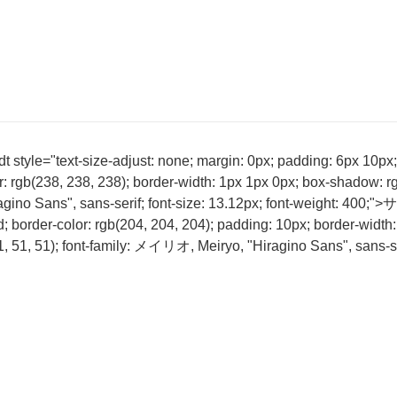
tyle="text-size-adjust: none; margin: 0px; padding: 6px 10px; b
r: rgb(238, 238, 238); border-width: 1px 1px 0px; box-shadow: rg
agino Sans", sans-serif; font-size: 13.12px; font-weight: 400
d; border-color: rgb(204, 204, 204); padding: 10px; border-width:
(51, 51, 51); font-family: メイリオ, Meiryo, "Hiragino Sans", sans-se