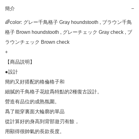
簡介
−
🌈color: グレー千鳥格子 Gray houndstooth , ブラウン千鳥
格子 Brown houndstooth , グレーチェック Gray check , ブ
ラウンチェック Brown check

+

【商品説明】

●設計

簡約又好搭配的格倫格子和

細膩的千鳥格子花紋爲特點的2種復古設計。

營造有品位的成熟氛圍。

爲了能穿裏面大輪廓的單品

從計算好的身高到背部遊刃有餘，

用顯得很帥氣的長款長度。
