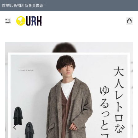
首單95折扣迎新會員優惠！
特選會員可享全單低至 95 折優惠！
單一訂單滿HKD600(澳門HKD800)包郵寄順豐送到家。