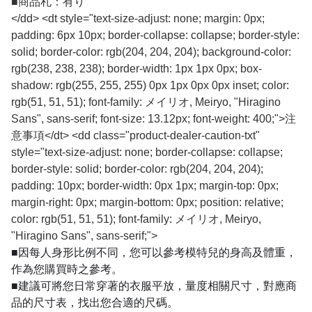
■
商品札：有り
</dd> <dt style="text-size-adjust: none; margin: 0px;
padding: 6px 10px; border-collapse: collapse; border-style:
solid; border-color: rgb(204, 204, 204); background-color:
rgb(238, 238, 238); border-width: 1px 1px 0px; box-
shadow: rgb(255, 255, 255) 0px 1px 0px 0px inset; color:
rgb(51, 51, 51); font-family: メイリオ, Meiryo, "Hiragino
Sans", sans-serif; font-size: 13.12px; font-weight: 400;">注
意事項</dt> <dd class="product-dealer-caution-txt"
style="text-size-adjust: none; border-collapse: collapse;
border-style: solid; border-color: rgb(204, 204, 204);
padding: 10px; border-width: 0px 1px; margin-top: 0px;
margin-right: 0px; margin-bottom: 0px; position: relative;
color: rgb(51, 51, 51); font-family: メイリオ, Meiryo,
"Hiragino Sans", sans-serif;">
■因每人身形比例不同，您可以參考模特兒的身高及體重，
作為您購買時之參考。
■建議可將您日常穿著的衣服平放，量度相關尺寸，對應商
品的尺寸表，找出您合適的尺碼。