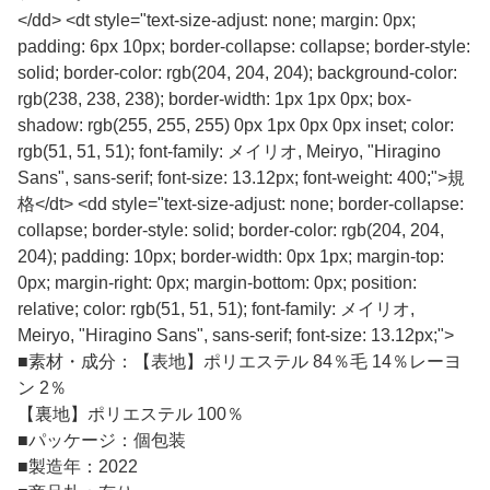
</dd> <dt style="text-size-adjust: none; margin: 0px;
padding: 6px 10px; border-collapse: collapse; border-style:
solid; border-color: rgb(204, 204, 204); background-color:
rgb(238, 238, 238); border-width: 1px 1px 0px; box-
shadow: rgb(255, 255, 255) 0px 1px 0px 0px inset; color:
rgb(51, 51, 51); font-family: メイリオ, Meiryo, "Hiragino
Sans", sans-serif; font-size: 13.12px; font-weight: 400;">規
格</dt> <dd style="text-size-adjust: none; border-collapse:
collapse; border-style: solid; border-color: rgb(204, 204,
204); padding: 10px; border-width: 0px 1px; margin-top:
0px; margin-right: 0px; margin-bottom: 0px; position:
relative; color: rgb(51, 51, 51); font-family: メイリオ,
Meiryo, "Hiragino Sans", sans-serif; font-size: 13.12px;">
■
素材・成分：【表地】ポリエステル 84％毛 14％レーヨ
ン 2％
【裏地】ポリエステル 100％
■
パッケージ：個包装
■
製造年：2022