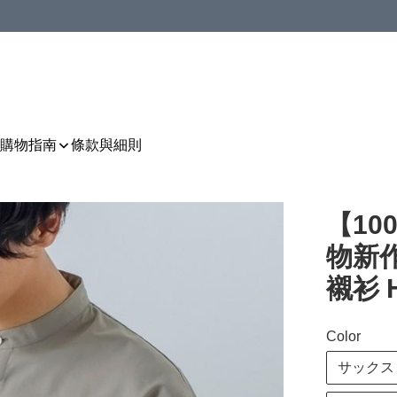
購物指南
條款與細則
【10
物新
襯衫 H
Color
サックス 