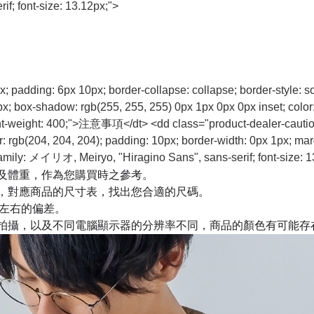
f; font-size: 13.12px;">
px; padding: 6px 10px; border-collapse: collapse; border-style: s
0px; box-shadow: rgb(255, 255, 255) 0px 1px 0px 0px inset; colo
font-weight: 400;">注意事項</dt> <dd class="product-dealer-caution-
or: rgb(204, 204, 204); padding: 10px; border-width: 0px 1px; mar
nt-family: メイリオ, Meiryo, "Hiragino Sans", sans-serif; font-size: 
及體重，作為您購買時之參考。
，對應商品的尺寸表，找出您合適的尺碼。
m左右的偏差。
拍攝，以及不同電腦顯示器的分辨率不同，商品的顏色有可能存