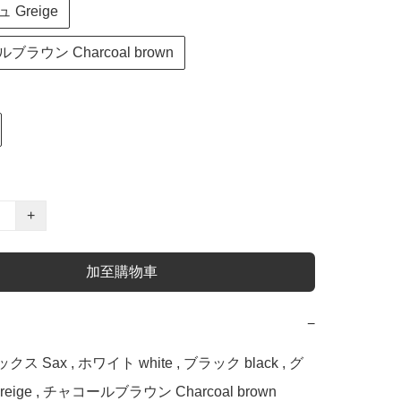
Greige
ラウン Charcoal brown
+
加至購物車
−
 サックス Sax , ホワイト white , ブラック black , グ
ige , チャコールブラウン Charcoal brown
