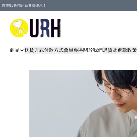
首單95折扣迎新會員優惠！
特選會員可享全單低至 95 折優惠！
單一訂單滿HKD600(澳門HKD800)包郵寄順豐送到家。
商品
送貨方式
付款方式
會員專區
關於我們
退貨及退款政策