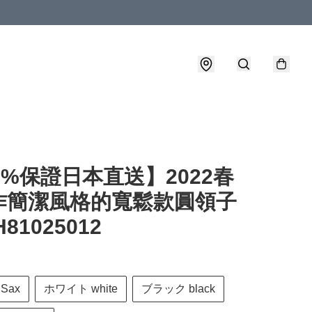
0%保證日本直送】2022春
作簡潔風格的寬鬆款圓領子
81025012
Sax
ホワイト white
ブラック black