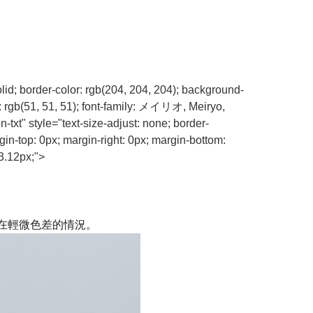
olid; border-color: rgb(204, 204, 204); background-
r: rgb(51, 51, 51); font-family: メイリオ, Meiryo,
txt" style="text-size-adjust: none; border-
gin-top: 0px; margin-right: 0px; margin-bottom:
13.12px;">
在輕微色差的情況。