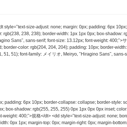
tyle="text-size-adjust: none; margin: 0px; padding: 6px 10px; b
r: rgb(238, 238, 238); border-width: 1px 1px 0px; box-shadow: rg
agino Sans", sans-serif; font-size: 13.12px; font-weight: 400
d; border-color: rgb(204, 204, 204); padding: 10px; border-width:
(51, 51, 51); font-family: メイリオ, Meiryo, "Hiragino Sans", sans-se
px; padding: 6px 10px; border-collapse: collapse; border-style: s
0px; box-shadow: rgb(255, 255, 255) 0px 1px 0px 0px inset; colo
nt-weight: 400;">規格</dt> <dd style="text-size-adjust: none; bord
th: 0px 1px; margin-top: 0px; margin-right: 0px; margin-bottom: 0p