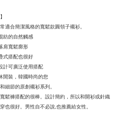
】

常適合簡潔風格的寬鬆款圓領子襯衫。

混紡的自然觸感

落肩寬鬆廓形

疊式搭配也很好

設計可廣泛使用搭配

休閒裝，韓國時尚的您

和細節的原創襯衫系列。

寬鬆褲搭配的很棒。設計簡約，所以和開衫或針織
穿也很好。男性自不必說,也推薦給女性。