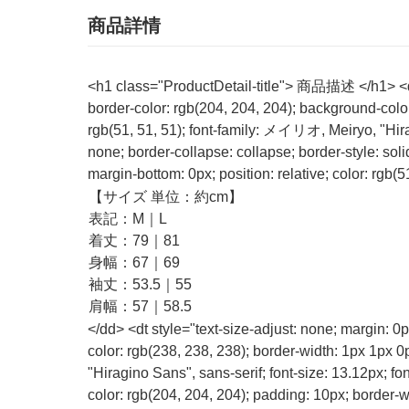
商品詳情
<h1 class="ProductDetail-title"> 商品描述 </h1> <dt s
border-color: rgb(204, 204, 204); background-colo
rgb(51, 51, 51); font-family: メイリオ, Meiryo, "Hir
none; border-collapse: collapse; border-style: soli
margin-bottom: 0px; position: relative; color: rgb
【サイズ 単位：約cm】
表記：M｜L
着丈：79｜81
身幅：67｜69
袖丈：53.5｜55
肩幅：57｜58.5
</dd> <dt style="text-size-adjust: none; margin: 0
color: rgb(238, 238, 238); border-width: 1px 1px 
"Hiragino Sans", sans-serif; font-size: 13.12px; fo
color: rgb(204, 204, 204); padding: 10px; border-wid