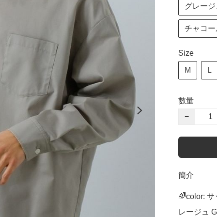
グレージュ 
チャコールブ
Size
M
L
數量
−
簡介
🌈color:
レージュ Gre