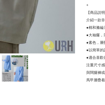
+

【商品説明
介紹一款非
●棉和滌綸
●大袖窿，
●素色，層
●以簡單的
●適合喜歡
注重尺寸感
與闊腿褲或
馬甲層疊着