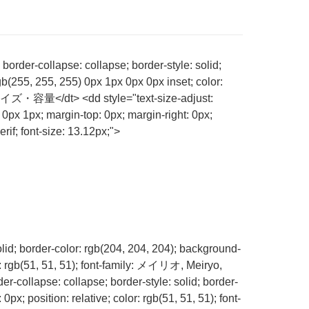
order-collapse: collapse; border-style: solid;
b(255, 255, 255) 0px 1px 0px 0px inset; color:
;">サイズ・容量</dt> <dd style="text-size-adjust:
 0px 1px; margin-top: 0px; margin-right: 0px;
rif; font-size: 13.12px;">
olid; border-color: rgb(204, 204, 204); background-
r: rgb(51, 51, 51); font-family: メイリオ, Meiryo,
er-collapse: collapse; border-style: solid; border-
x; position: relative; color: rgb(51, 51, 51); font-