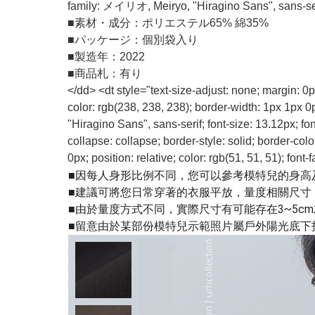
family: メイリオ, Meiryo, "Hiragino Sans", sans-seri
■
素材・成分：ポリエステル65% 綿35%
■
パッケージ：個別袋入り
■
製造年：2022
■
商品札：有り
</dd> <dt style="text-size-adjust: none; margin: 0
color: rgb(238, 238, 238); border-width: 1px 1px 
"Hiragino Sans", sans-serif; font-size: 13.12px; 
collapse: collapse; border-style: solid; border-col
0px; position: relative; color: rgb(51, 51, 51); fo
■因每人身形比例不同，您可以參考模特兒的身高
■建議可將您日常穿著的衣服平放，量度相關尺寸
■由於量度方式不同，實際尺寸有可能存在3~5c
■留意由於某部份模特兒示範照片屬戶外陽光底下