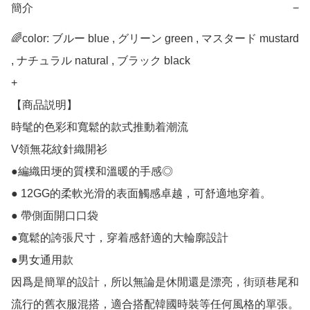
簡介
−
🌈color: ブルー blue , グリーン green , マスタード mustard 
, ナチュラル natural , ブラック black

+

【商品説明】

時髦的色彩和寬鬆的款式推動着潮流

V領無花紋針織開衫

●編織田埂的質樸和溫暖的手感◎

● 12GG的柔軟光滑的表面觸感卓越，可舒適地穿着。

● 帶側面開口口袋

●寬鬆的誇張尺寸，穿着感舒適的大輪廓設計

●男女通用款

因爲是簡單的設計，所以無論是休閒還是漂亮，街頭巷尾和
流行的舊衣服混搭，適合搭配韓國時裝等任何風格的單張。
