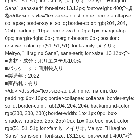
rgb(51, 51, 51); font-family: メイリオ, Meiryo, "Hiragino
Sans", sans-serif; font-size: 13.12px; font-weight: 400;">規
格</dt> <dd style="text-size-adjust: none; border-collapse:
collapse; border-style: solid; border-color: rgb(204, 204,
204); padding: 10px; border-width: 0px 1px; margin-top:
0px; margin-right: 0px; margin-bottom: 0px; position:
relative; color: rgb(51, 51, 51); font-family: メイリオ,
Meiryo, "Hiragino Sans", sans-serif; font-size: 13.12px;">
■
素材・成分：ポリエステル100%
■
パッケージ：個別袋入り
■
製造年：2022
■
商品札：有り
</dd> <dt style="text-size-adjust: none; margin: 0px;
padding: 6px 10px; border-collapse: collapse; border-style:
solid; border-color: rgb(204, 204, 204); background-color:
rgb(238, 238, 238); border-width: 1px 1px 0px; box-
shadow: rgb(255, 255, 255) 0px 1px 0px 0px inset; color:
rgb(51, 51, 51); font-family: メイリオ, Meiryo, "Hiragino
Sans", sans-serif; font-size: 13.12px; font-weight: 400;">注