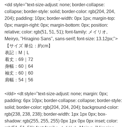
<dd style="text-size-adjust: none; border-collapse:
collapse; border-style: solid; border-color: rgb(204, 204,
204); padding: 10px; border-width: 0px 1px; margin-top:
0px; margin-right: 0px; margin-bottom: 0px; position:
relative; color: rgb(51, 51, 51); font-family: メイリオ,
Meiryo, "Hiragino Sans", sans-serif; font-size: 13.12px;">
【サイズ 単位：約cm】
表記：M｜L
着丈：69｜72
身幅：60｜64
袖丈：60｜60
肩幅：54｜56
</dd> <dt style="text-size-adjust: none; margin: 0px;
padding: 6px 10px; border-collapse: collapse; border-style:
solid; border-color: rgb(204, 204, 204); background-color:
rgb(238, 238, 238); border-width: 1px 1px 0px; box-
shadow: rgb(255, 255, 255) 0px 1px 0px 0px inset; color: