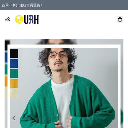
首單95折扣迎新會員優惠！
特選會員可享全單低至 95 折優惠！
單一訂單滿HKD600(澳門HKD800)包郵寄順豐送到家。