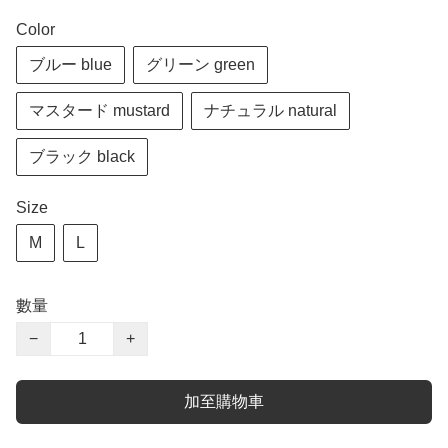
Color
ブルー blue
グリーン green
マスタード mustard
ナチュラル natural
ブラック black
Size
M
L
數量
−
+
加至購物車