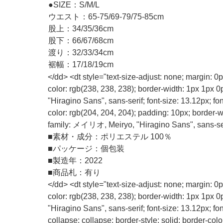
●SIZE：S/M/L
ウエスト：65-75/69-79/75-85cm
股上：34/35/36cm
股下：66/67/68cm
渡り：32/33/34cm
裾幅：17/18/19cm
</dd> <dt style="text-size-adjust: none; margin: 0
color: rgb(238, 238, 238); border-width: 1px 1px 
"Hiragino Sans", sans-serif; font-size: 13.12px; fo
color: rgb(204, 204, 204); padding: 10px; border-wid
family: メイリオ, Meiryo, "Hiragino Sans", sans-seri
■
素材・成分：ポリエステル 100％
■
パッケージ：個包装
■
製造年：2022
■
商品札：有り
</dd> <dt style="text-size-adjust: none; margin: 0
color: rgb(238, 238, 238); border-width: 1px 1px 
"Hiragino Sans", sans-serif; font-size: 13.12px; 
collapse: collapse; border-style: solid; border-col