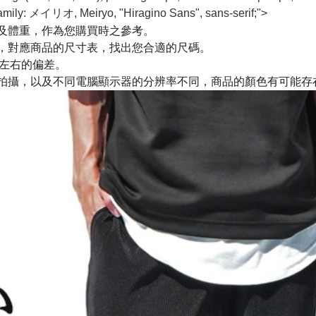
nt-family: メイリオ, Meiryo, "Hiragino Sans", sans-serif;">
及體重，作為您購買時之參考。
，對應商品的尺寸表，找出您合適的尺碼。
m左右的偏差。
拍攝，以及不同電腦顯示器的分辨率不同，商品的顏色有可能存