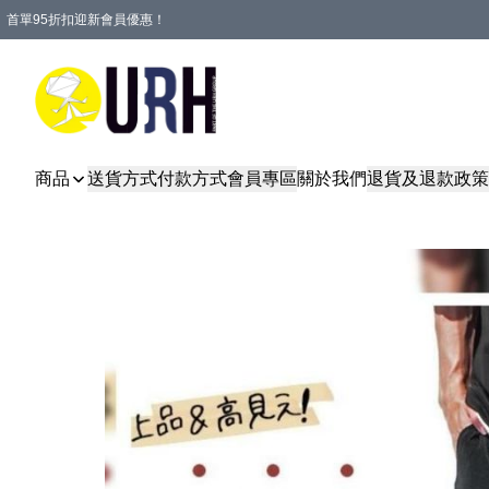
首單95折扣迎新會員優惠！
特選會員可享全單低至 95 折優惠！
單一訂單滿HKD600(澳門HKD800)包郵寄順豐送到家。
商品
送貨方式
付款方式
會員專區
關於我們
退貨及退款政策