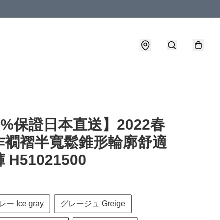
0%保證日本直送】2022春
作襉褶半寬鬆錐形輪廓舒適
H51021500
 Ice gray
グレージュ Greige