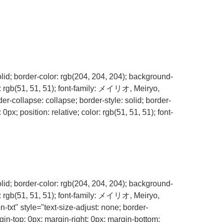
olid; border-color: rgb(204, 204, 204); background-
r: rgb(51, 51, 51); font-family: メイリオ, Meiryo,
er-collapse: collapse; border-style: solid; border-
x; position: relative; color: rgb(51, 51, 51); font-
olid; border-color: rgb(204, 204, 204); background-
r: rgb(51, 51, 51); font-family: メイリオ, Meiryo,
txt" style="text-size-adjust: none; border-
gin-top: 0px; margin-right: 0px; margin-bottom: