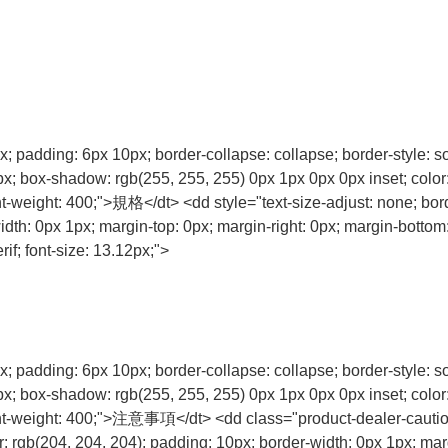
px; padding: 6px 10px; border-collapse: collapse; border-style: s
0px; box-shadow: rgb(255, 255, 255) 0px 1px 0px 0px inset; colo
nt-weight: 400;">規格</dt> <dd style="text-size-adjust: none; bord
th: 0px 1px; margin-top: 0px; margin-right: 0px; margin-bottom: 0p
f; font-size: 13.12px;">
px; padding: 6px 10px; border-collapse: collapse; border-style: s
0px; box-shadow: rgb(255, 255, 255) 0px 1px 0px 0px inset; colo
font-weight: 400;">注意事項</dt> <dd class="product-dealer-caution-
or: rgb(204, 204, 204); padding: 10px; border-width: 0px 1px; mar