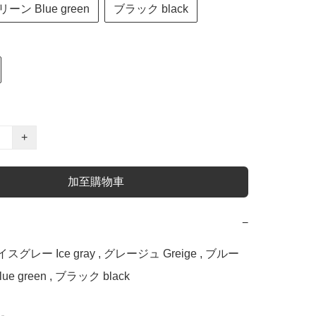
ン Blue green
ブラック black
+
加至購物車
−
 アイスグレー Ice gray , グレージュ Greige , ブルー
e green , ブラック black
