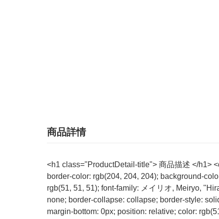
商品詳情
<h1 class="ProductDetail-title"> 商品描述 </h1> <dt s
border-color: rgb(204, 204, 204); background-colo
rgb(51, 51, 51); font-family: メイリオ, Meiryo, "Hir
none; border-collapse: collapse; border-style: soli
margin-bottom: 0px; position: relative; color: rgb