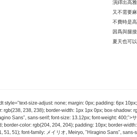
演繹出高雅
又不需要麻
不費時是高
因爲與腿接
夏天也可以
tyle="text-size-adjust: none; margin: 0px; padding: 6px 10px; b
r: rgb(238, 238, 238); border-width: 1px 1px 0px; box-shadow: rg
agino Sans", sans-serif; font-size: 13.12px; font-weight: 400
d; border-color: rgb(204, 204, 204); padding: 10px; border-width:
(51, 51, 51); font-family: メイリオ, Meiryo, "Hiragino Sans", sans-se