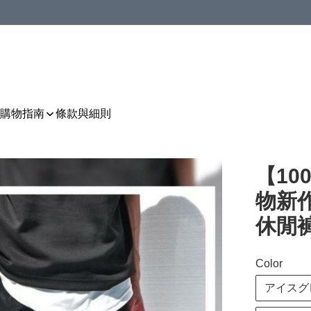
購物指南
條款與細則
【10
物新
休閒褲 
Color
アイスグレー