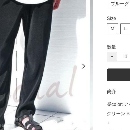
ブルーグリー
Size
M
L
數量
−
簡介
🌈color:
グリーン Blu
+
