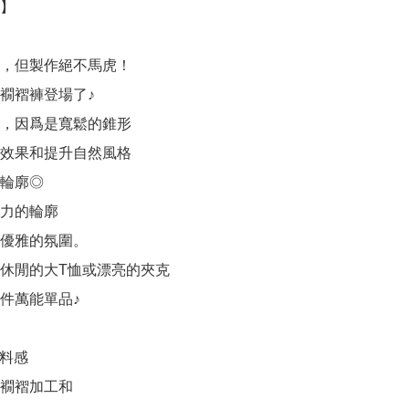
】

，但製作絕不馬虎！

襉褶褲登場了♪

，因爲是寬鬆的錐形

效果和提升自然風格

輪廓◎

力的輪廓

優雅的氛圍。

休閒的大T恤或漂亮的夾克

件萬能單品♪

面料感

襉褶加工和
