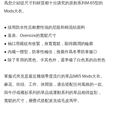
爲您介紹從尺寸到材質都十分講究的原創系列M-65型的
Mods大衣。

● 採用防水性且耐磨性強的尼龍和棉混紡面料

● 落肩、Oversize的寬鬆尺寸

● 袖口用羅紋布收緊，身寬寬鬆，顯得圓潤的輪廓

● 內襯一體型，防寒性極佳，推薦作爲冬季防寒服◎

● 除了常用的黑色、卡其色外，還準備了白色系的自然色

軍服式夾克是最近幾個季度流行的單品M65 Mods大衣。

麻花、街頭、工作、休閒裝，適合搭配任何風格的一款。

與牛仔或襯衫系列的單品或運動系列的單品相得益彰，

寬鬆的尺寸，層疊式搭配派克或毛皮馬甲。