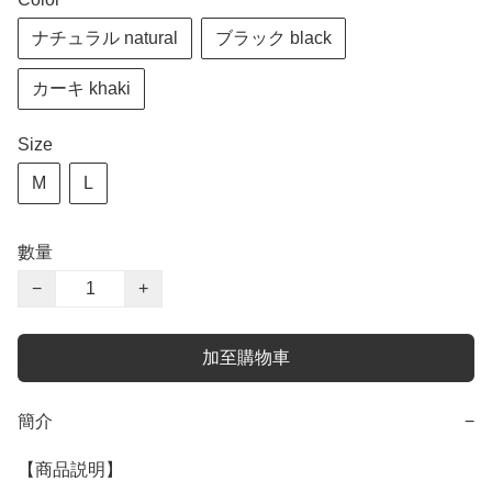
ナチュラル natural
ブラック black
カーキ khaki
Size
M
L
數量
−
+
加至購物車
簡介
−
【商品説明】
