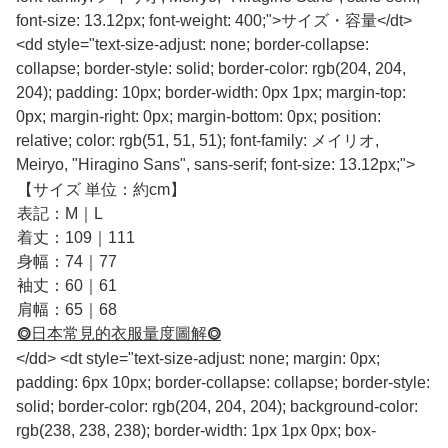
font-size: 13.12px; font-weight: 400;">サイズ・容量</dt>
<dd style="text-size-adjust: none; border-collapse:
collapse; border-style: solid; border-color: rgb(204, 204,
204); padding: 10px; border-width: 0px 1px; margin-top:
0px; margin-right: 0px; margin-bottom: 0px; position:
relative; color: rgb(51, 51, 51); font-family: メイリオ,
Meiryo, "Hiragino Sans", sans-serif; font-size: 13.12px;">
【サイズ 単位：約cm】
表記：M｜L
着丈：109｜111
身幅：74｜77
袖丈：60｜61
肩幅：65｜68
⭗日本常見的衣服量度圖解⭗
</dd> <dt style="text-size-adjust: none; margin: 0px;
padding: 6px 10px; border-collapse: collapse; border-style:
solid; border-color: rgb(204, 204, 204); background-color:
rgb(238, 238, 238); border-width: 1px 1px 0px; box-