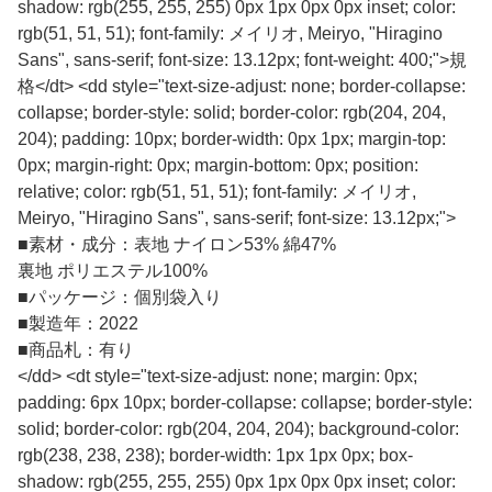
shadow: rgb(255, 255, 255) 0px 1px 0px 0px inset; color:
rgb(51, 51, 51); font-family: メイリオ, Meiryo, "Hiragino
Sans", sans-serif; font-size: 13.12px; font-weight: 400;">規
格</dt> <dd style="text-size-adjust: none; border-collapse:
collapse; border-style: solid; border-color: rgb(204, 204,
204); padding: 10px; border-width: 0px 1px; margin-top:
0px; margin-right: 0px; margin-bottom: 0px; position:
relative; color: rgb(51, 51, 51); font-family: メイリオ,
Meiryo, "Hiragino Sans", sans-serif; font-size: 13.12px;">
■
素材・成分：表地 ナイロン53% 綿47%
裏地 ポリエステル100%
■
パッケージ：個別袋入り
■
製造年：2022
■
商品札：有り
</dd> <dt style="text-size-adjust: none; margin: 0px;
padding: 6px 10px; border-collapse: collapse; border-style:
solid; border-color: rgb(204, 204, 204); background-color:
rgb(238, 238, 238); border-width: 1px 1px 0px; box-
shadow: rgb(255, 255, 255) 0px 1px 0px 0px inset; color: