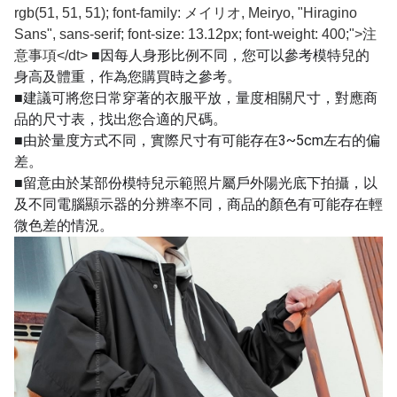
rgb(51, 51, 51); font-family: メイリオ, Meiryo, "Hiragino
Sans", sans-serif; font-size: 13.12px; font-weight: 400;">注
■因每人身形比例不同，您可以參考模特兒的
意事項</dt>
身高及體重，作為您購買時之參考。
■建議可將您日常穿著的衣服平放，量度相關尺寸，對應商
品的尺寸表，找出您合適的尺碼。
■由於量度方式不同，實際尺寸有可能存在3~5cm左右的偏
差。
■留意由於某部份模特兒示範照片屬戶外陽光底下拍攝，以
及不同電腦顯示器的分辨率不同，商品的顏色有可能存在輕
微色差的情況。