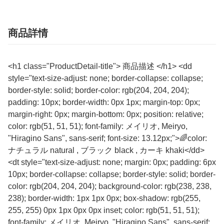
商品詳情
<h1 class="ProductDetail-title"> 商品描述 </h1> <dd
style="text-size-adjust: none; border-collapse: collapse;
border-style: solid; border-color: rgb(204, 204, 204);
padding: 10px; border-width: 0px 1px; margin-top: 0px;
margin-right: 0px; margin-bottom: 0px; position: relative;
color: rgb(51, 51, 51); font-family: メイリオ, Meiryo,
"Hiragino Sans", sans-serif; font-size: 13.12px;">🌈color:
ナチュラル natural , ブラック black , カーキ khaki</dd>
<dt style="text-size-adjust: none; margin: 0px; padding: 6px
10px; border-collapse: collapse; border-style: solid; border-
color: rgb(204, 204, 204); background-color: rgb(238, 238,
238); border-width: 1px 1px 0px; box-shadow: rgb(255,
255, 255) 0px 1px 0px 0px inset; color: rgb(51, 51, 51);
font-family: メイリオ, Meiryo, "Hiragino Sans", sans-serif;