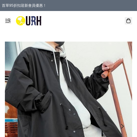
首單95折扣迎新會員優惠！
特選會員可享全單低至 95 折優惠！
單一訂單滿HKD600(澳門HKD800)包郵寄順豐送到家。