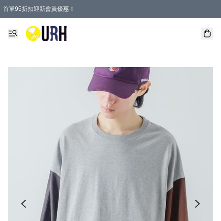
首單95折扣迎新會員優惠！
特選會員可享全單低至 95 折優惠！
單一訂單滿HKD600(澳門HKD800)包郵寄順豐送到家。