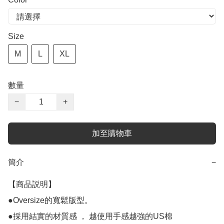
Size
M
L
XL
數量
−
+
加至購物車
簡介
−
【商品説明】

●Oversize的寬鬆版型。

●採用結實的材質感 ， 越使用手感越強的US棉
