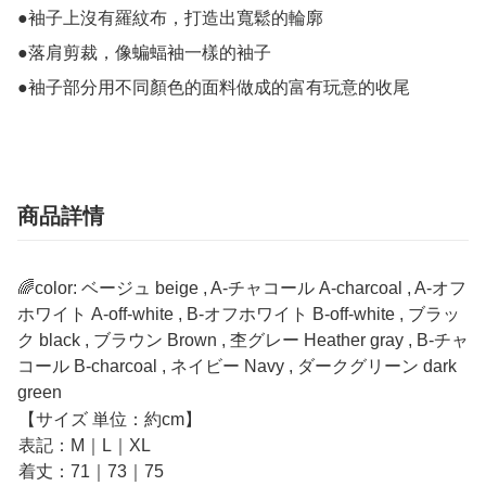
●袖子上沒有羅紋布，打造出寬鬆的輪廓

●落肩剪裁，像蝙蝠袖一樣的袖子

●袖子部分用不同顏色的面料做成的富有玩意的收尾
商品詳情
🌈color: ベージュ beige , A‐チャコール A-charcoal , A‐オフ
ホワイト A-off-white , B‐オフホワイト B-off-white , ブラッ
ク black , ブラウン Brown , 杢グレー Heather gray , B‐チャ
コール B-charcoal , ネイビー Navy , ダークグリーン dark
green
【サイズ 単位：約cm】
表記：M｜L｜XL
着丈：71｜73｜75