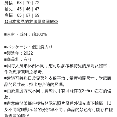
身幅：68｜70｜72
袖丈：45｜46｜47
肩幅：65｜67｜69
⭗日本常見的衣服量度圖解⭗
■
素材・成分：綿100%
■
パッケージ：個別袋入り
■
製造年：2022
■
商品札：有り
■因每人身形比例不同，您可以參考模特兒的身高及體重，
作為您購買時之參考。
■建議可將您日常穿著的衣服平放，量度相關尺寸，對應商
品的尺寸表，找出您合適的尺碼。
■由於量度方式不同，實際尺寸有可能存在3~5cm左右的偏
差。
■留意由於某部份模特兒示範照片屬戶外陽光底下拍攝，以
及不同電腦顯示器的分辨率不同，商品的顏色有可能存在輕
微色差的情況。