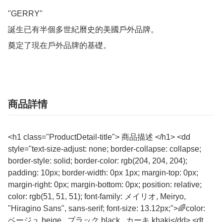
"GERRY"

誕生已有半個多世紀曆史的美國戶外品牌。

奠定了現在戶外品牌的基礎。
商品詳情
<h1 class="ProductDetail-title"> 商品描述 </h1> <dd
style="text-size-adjust: none; border-collapse: collapse;
border-style: solid; border-color: rgb(204, 204, 204);
padding: 10px; border-width: 0px 1px; margin-top: 0px;
margin-right: 0px; margin-bottom: 0px; position: relative;
color: rgb(51, 51, 51); font-family: メイリオ, Meiryo,
"Hiragino Sans", sans-serif; font-size: 13.12px;">🌈color:
ベージュ beige , ブラック black , カーキ khaki</dd> <dt