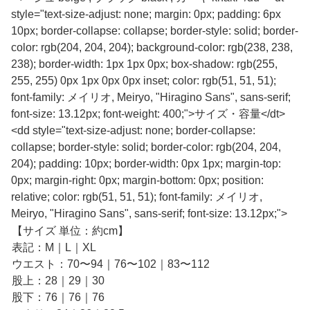
style="text-size-adjust: none; margin: 0px; padding: 6px
10px; border-collapse: collapse; border-style: solid; border-
color: rgb(204, 204, 204); background-color: rgb(238, 238,
238); border-width: 1px 1px 0px; box-shadow: rgb(255,
255, 255) 0px 1px 0px 0px inset; color: rgb(51, 51, 51);
font-family: メイリオ, Meiryo, "Hiragino Sans", sans-serif;
font-size: 13.12px; font-weight: 400;">サイズ・容量</dt>
<dd style="text-size-adjust: none; border-collapse:
collapse; border-style: solid; border-color: rgb(204, 204,
204); padding: 10px; border-width: 0px 1px; margin-top:
0px; margin-right: 0px; margin-bottom: 0px; position:
relative; color: rgb(51, 51, 51); font-family: メイリオ,
Meiryo, "Hiragino Sans", sans-serif; font-size: 13.12px;">
【サイズ 単位：約cm】
表記：M｜L｜XL
ウエスト：70〜94｜76〜102｜83〜112
股上：28｜29｜30
股下：76｜76｜76