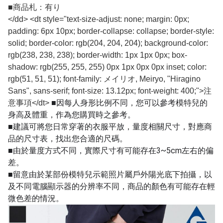
■
商品札：有り
</dd> <dt style="text-size-adjust: none; margin: 0px;
padding: 6px 10px; border-collapse: collapse; border-style:
solid; border-color: rgb(204, 204, 204); background-color:
rgb(238, 238, 238); border-width: 1px 1px 0px; box-
shadow: rgb(255, 255, 255) 0px 1px 0px 0px inset; color:
rgb(51, 51, 51); font-family: メイリオ, Meiryo, "Hiragino
Sans", sans-serif; font-size: 13.12px; font-weight: 400;">注
■因每人身形比例不同，您可以參考模特兒的
意事項</dt>
身高及體重，作為您購買時之參考。
■建議可將您日常穿著的衣服平放，量度相關尺寸，對應商
品的尺寸表，找出您合適的尺碼。
■由於量度方式不同，實際尺寸有可能存在3~5cm左右的偏
差。
■留意由於某部份模特兒示範照片屬戶外陽光底下拍攝，以
及不同電腦顯示器的分辨率不同，商品的顏色有可能存在輕
微色差的情況。