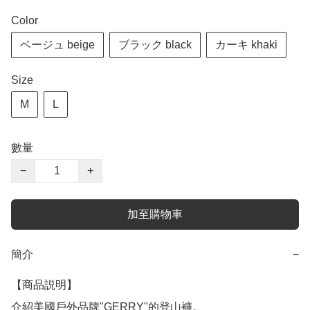
Color
ベージュ beige
ブラック black
カーキ khaki
Size
M
L
數量
−
+
加至購物車
簡介
−
【商品説明】

介紹美國戶外品牌"GERRY"的登山褲。
