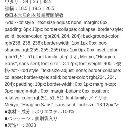
ワタリ：34｜36｜38.5
裾幅：18.5｜19.5｜20.5
⭗日本常見的衣服量度圖解⭗
</dd> <dt style="text-size-adjust: none; margin: 0px;
padding: 6px 10px; border-collapse: collapse; border-style:
solid; border-color: rgb(204, 204, 204); background-color:
rgb(238, 238, 238); border-width: 1px 1px 0px; box-
shadow: rgb(255, 255, 255) 0px 1px 0px 0px inset; color:
rgb(51, 51, 51); font-family: メイリオ, Meiryo, "Hiragino
Sans", sans-serif; font-size: 13.12px; font-weight: 400;">規
格</dt> <dd style="text-size-adjust: none; border-collapse:
collapse; border-style: solid; border-color: rgb(204, 204,
204); padding: 10px; border-width: 0px 1px; margin-top:
0px; margin-right: 0px; margin-bottom: 0px; position:
relative; color: rgb(51, 51, 51); font-family: メイリオ,
Meiryo, "Hiragino Sans", sans-serif; font-size: 13.12px;">
■
素材・成分：ポリエステル100%
■
パッケージ：個別袋入り
■
製造年：2023