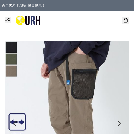
首單95折扣迎新會員優惠！
特選會員可享全單低至 95 折優惠！
單一訂單滿HKD600(澳門HKD800)包郵寄順豐送到家。