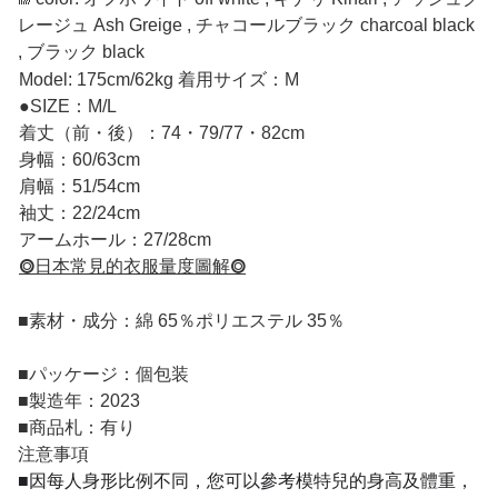
レージュ Ash Greige , チャコールブラック charcoal black
, ブラック black
Model: 175cm/62kg 着用サイズ：M
●SIZE：M/L
着丈（前・後）：74・79/77・82cm
身幅：60/63cm
肩幅：51/54cm
袖丈：22/24cm
アームホール：27/28cm
⭗日本常見的衣服量度圖解⭗
■
素材・成分：綿 65％ポリエステル 35％
■
パッケージ：個包装
■
製造年：2023
■
商品札：有り
注意事項
■因每人身形比例不同，您可以參考模特兒的身高及體重，