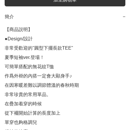
簡介
−
【商品説明】

●Design/設計

非常受歡迎的"圓型下擺長款TEE"

夏季短袖ver.登場！

可簡單搭配的無花紋T恤

作爲外褂的內搭一定會大顯身手♪

在因寒暖差難以調節體溫的春秋時期

非常珍貴的常用單品。

在疊加着穿的時候

從下襬開始計算的長度加上

單穿也夠格調兒
