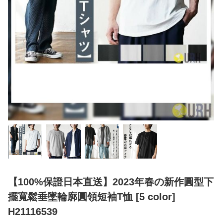
【100%保證日本直送】2023年春の新作圓型下
擺寬鬆垂墜輪廓圓領短袖T恤 [5 color]
H21116539