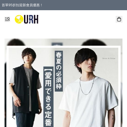
首單95折扣迎新會員優惠！
特選會員可享全單低至 95 折優惠！
單一訂單滿HKD600(澳門HKD800)包郵寄順豐送到家。