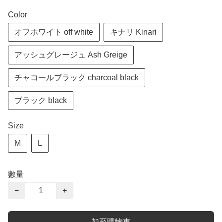
Color
オフホワイト off white
キナリ Kinari
アッシュグレージュ Ash Greige
チャコールブラック charcoal black
ブラック black
Size
M
L
數量
−
+
加至購物車