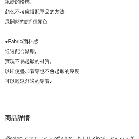
絕妙的輪廓。

顏色不考慮搭配單品的方法

展開簡約的5種顏色！

●Fabric/面料感

通過配合聚酯,

實現不易起皺的材質。

以即使疊加着穿也不會起皺的厚度

可以輕鬆舒適的穿着♪
商品詳情
🌈color: オフホワイト off white , キナリ Kinari , アッシュグ