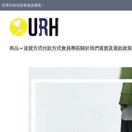
首單95折扣迎新會員優惠！
特選會員可享全單低至 95 折優惠！
單一訂單滿HKD600(澳門HKD800)包郵寄順豐送到家。
商品
送貨方式
付款方式
會員專區
關於我們
退貨及退款政策