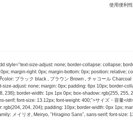
使用便利性
tyle="text-size-adjust: none; border-collapse: collapse; border-
0px; margin-right: 0px; margin-bottom: 0px; position: relative; 
3.12px;">🌈color: ブラック black , ブラウン Brown , チャコール Cha
e-adjust: none; margin: 0px; padding: 6px 10px; border-collaps
, 238); border-width: 1px 1px 0px; box-shadow: rgb(255, 255, 25
s-serif; font-size: 13.12px; font-weight: 400;">サイズ・容量</dt> <
or: rgb(204, 204, 204); padding: 10px; border-width: 0px 1px; mar
nt-family: メイリオ, Meiryo, "Hiragino Sans", sans-serif; font-size: 