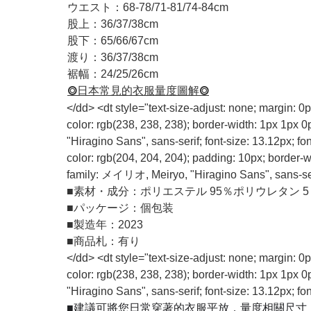
ウエスト：68-78/71-81/74-84cm
股上：36/37/38cm
股下：65/66/67cm
渡り：36/37/38cm
裾幅：24/25/26cm
⭗日本常見的衣服量度圖解⭗
</dd> <dt style="text-size-adjust: none; margin: 0
color: rgb(238, 238, 238); border-width: 1px 1px 
"Hiragino Sans", sans-serif; font-size: 13.12px; fo
color: rgb(204, 204, 204); padding: 10px; border-wid
family: メイリオ, Meiryo, "Hiragino Sans", sans-seri
■
素材・成分：ポリエステル 95％ポリウレタン 5
■
パッケージ：個包装
■
製造年：2023
■
商品札：有り
</dd> <dt style="text-size-adjust: none; margin: 0
color: rgb(238, 238, 238); border-width: 1px 1px 
"Hiragino Sans", sans-serif; font-size: 13.12px
■建議可將您日常穿著的衣服平放，量度相關尺寸