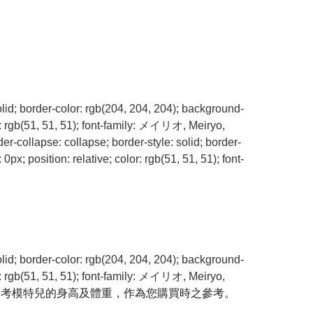
olid; border-color: rgb(204, 204, 204); background-
r: rgb(51, 51, 51); font-family: メイリオ, Meiryo,
er-collapse: collapse; border-style: solid; border-
x; position: relative; color: rgb(51, 51, 51); font-
olid; border-color: rgb(204, 204, 204); background-
r: rgb(51, 51, 51); font-family: メイリオ, Meiryo,
參考模特兒的身高及體重，作為您購買時之參考。