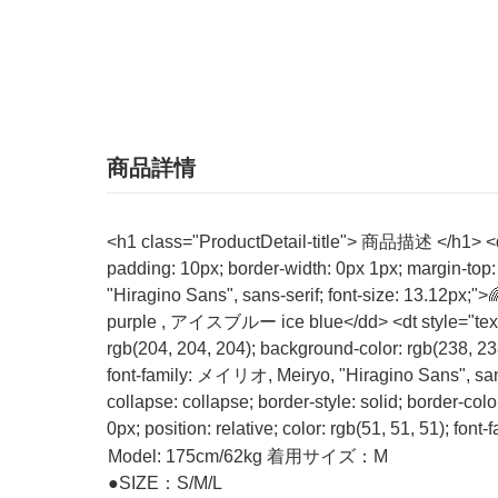
商品詳情
<h1 class="ProductDetail-title"> 商品描述 </h1> <dd s
padding: 10px; border-width: 0px 1px; margin-top: 
"Hiragino Sans", sans-serif; font-size: 1
purple , アイスブルー ice blue</dd> <dt style="text-siz
rgb(204, 204, 204); background-color: rgb(238, 238
font-family: メイリオ, Meiryo, "Hiragino Sans", san
collapse: collapse; border-style: solid; border-col
0px; position: relative; color: rgb(51, 51, 51); fo
Model: 175cm/62kg 着用サイズ：M
●SIZE：S/M/L