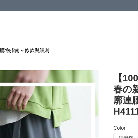
購物指南
條款與細則
【10
春の
廓連腰帶
H411
Color