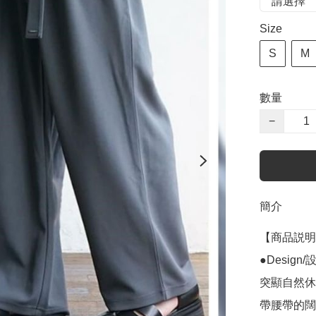
Size
S
M
數量
−
簡介
【商品説明
●Design/設
突顯自然休
帶腰帶的闊