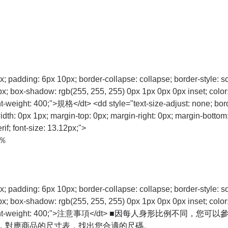
px; padding: 6px 10px; border-collapse: collapse; border-style: s
0px; box-shadow: rgb(255, 255, 255) 0px 1px 0px 0px inset; colo
nt-weight: 400;">規格</dt> <dd style="text-size-adjust: none; bord
th: 0px 1px; margin-top: 0px; margin-right: 0px; margin-bottom: 0p
f; font-size: 13.12px;">
％
px; padding: 6px 10px; border-collapse: collapse; border-style: s
0px; box-shadow: rgb(255, 255, 255) 0px 1px 0px 0px inset; colo
■因每人身形比例不同，您可以
; font-weight: 400;">注意事項</dt>
，對應商品的尺寸表，找出您合適的尺碼。