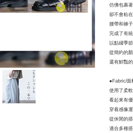
仿佛包裹著
卻不會粘在
腰帶和褲子
完成了有統
以點綴季節的
從簡約的顏
還有鮮豔的
●Fabric/
使用了柔軟
看起來有優
穿着感像運
從休閒的搭
適合多種搭