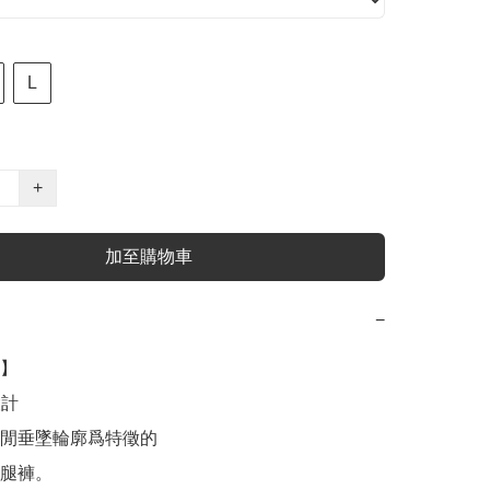
L
+
加至購物車
−
】

計

閒垂墜輪廓爲特徵的

腿褲。
