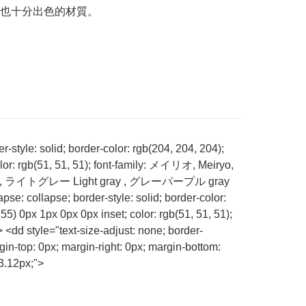
也十分出色的材質。
style: solid; border-color: rgb(204, 204, 204);
color: rgb(51, 51, 51); font-family: メイリオ, Meiryo,
rcoal , ライトグレー Light gray , グレーパープル gray
e: collapse; border-style: solid; border-color:
5) 0px 1px 0px 0px inset; color: rgb(51, 51, 51);
dd style="text-size-adjust: none; border-
gin-top: 0px; margin-right: 0px; margin-bottom:
13.12px;">