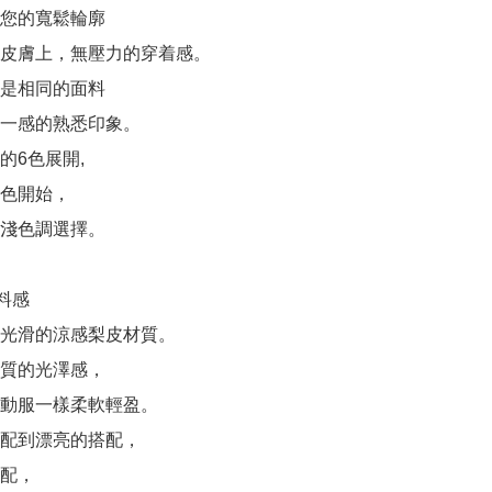
您的寬鬆輪廓

皮膚上，無壓力的穿着感。

是相同的面料

一感的熟悉印象。

6色展開,

色開始，

淺色調選擇。

面料感

光滑的涼感梨皮材質。

質的光澤感，

動服一樣柔軟輕盈。

配到漂亮的搭配，

配，
