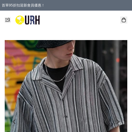
首單95折扣迎新會員優惠！
特選會員可享全單低至 95 折優惠！
單一訂單滿HKD600(澳門HKD800)包郵寄順豐送到家。