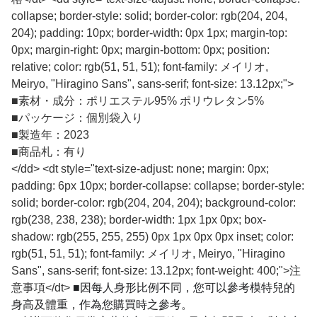
collapse; border-style: solid; border-color: rgb(204, 204,
204); padding: 10px; border-width: 0px 1px; margin-top:
0px; margin-right: 0px; margin-bottom: 0px; position:
relative; color: rgb(51, 51, 51); font-family: メイリオ,
Meiryo, "Hiragino Sans", sans-serif; font-size: 13.12px;">
■
素材・成分：ポリエステル95% ポリウレタン5%
■
パッケージ：個別袋入り
■
製造年：2023
■
商品札：有り
</dd> <dt style="text-size-adjust: none; margin: 0px;
padding: 6px 10px; border-collapse: collapse; border-style:
solid; border-color: rgb(204, 204, 204); background-color:
rgb(238, 238, 238); border-width: 1px 1px 0px; box-
shadow: rgb(255, 255, 255) 0px 1px 0px 0px inset; color:
rgb(51, 51, 51); font-family: メイリオ, Meiryo, "Hiragino
Sans", sans-serif; font-size: 13.12px; font-weight: 400;">注
■因每人身形比例不同，您可以參考模特兒的
意事項</dt>
身高及體重，作為您購買時之參考。