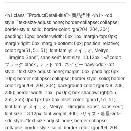
<h1 class="ProductDetail-title"> 商品描述 </h1> <dd
style="text-size-adjust: none; border-collapse: collapse;
border-style: solid; border-color: rgb(204, 204, 204);
padding: 10px; border-width: 0px 1px; margin-top: 0px;
margin-right: 0px; margin-bottom: 0px; position: relative;
color: rgb(51, 51, 51); font-family: メイリオ, Meiryo,
"Hiragino Sans", sans-serif; font-size: 13.12px;">🌈color:
ブラック black , レッド red , ネイビー navy</dd> <dt
style="text-size-adjust: none; margin: 0px; padding: 6px
10px; border-collapse: collapse; border-style: solid; border-
color: rgb(204, 204, 204); background-color: rgb(238, 238,
238); border-width: 1px 1px 0px; box-shadow: rgb(255,
255, 255) 0px 1px 0px 0px inset; color: rgb(51, 51, 51);
font-family: メイリオ, Meiryo, "Hiragino Sans", sans-serif;
font-size: 13.12px; font-weight: 400;">サイズ・容量</dt>
<dd style="text-size-adjust: none; border-collapse:
collapse; border-style: solid; border-color: rgb(204, 204,