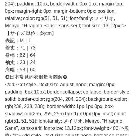
204); padding: 10px; border-width: 0px 1px; margin-top:
0px; margin-right: 0px; margin-bottom: 0px; position:
relative; color: rgb(51, 51, 51); font-family: メイリオ,
Meiryo, "Hiragino Sans", sans-serif; font-size: 13.12px;">
【サイズ 単位：約cm】
表記：M｜L
着丈：71｜73
身幅：62｜64
袖丈：23｜24
肩幅：58｜60
⭗日本常見的衣服量度圖解⭗
</dd> <dt style="text-size-adjust: none; margin: 0px;
padding: 6px 10px; border-collapse: collapse; border-style:
solid; border-color: rgb(204, 204, 204); background-color:
rgb(238, 238, 238); border-width: 1px 1px 0px; box-
shadow: rgb(255, 255, 255) 0px 1px 0px 0px inset; color:
rgb(51, 51, 51); font-family: メイリオ, Meiryo, "Hiragino
Sans", sans-serif; font-size: 13.12px; font-weight: 400;">規
格</dt> <dd style="text-size-adjust: none; border-collapse: