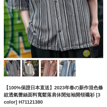
【100%保證日本直送】2023年春の新作混色條
紋透氣蕾絲面料寬鬆落肩休閒短袖開領襯衫 [3
color] H71121380