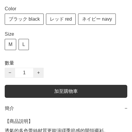
Color
ブラック black
レッド red
ネイビー navy
Size
M
L
數量
−
+
加至購物車
簡介
−
【商品説明】

透氣的多色蕾絲材質更能演繹季節感的開領襯衫。
