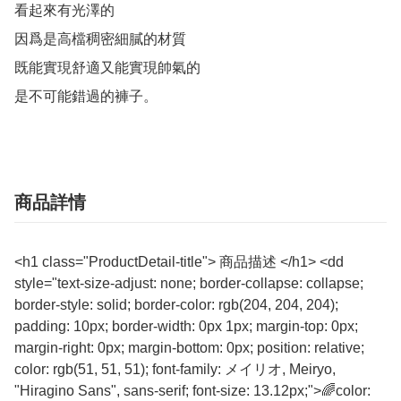
看起來有光澤的

因爲是高檔稠密細膩的材質

既能實現舒適又能實現帥氣的

是不可能錯過的褲子。
商品詳情
<h1 class="ProductDetail-title"> 商品描述 </h1> <dd
style="text-size-adjust: none; border-collapse: collapse;
border-style: solid; border-color: rgb(204, 204, 204);
padding: 10px; border-width: 0px 1px; margin-top: 0px;
margin-right: 0px; margin-bottom: 0px; position: relative;
color: rgb(51, 51, 51); font-family: メイリオ, Meiryo,
"Hiragino Sans", sans-serif; font-size: 13.12px;">🌈color: