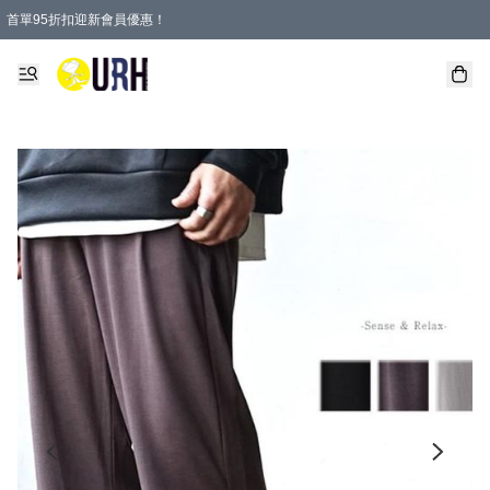
首單95折扣迎新會員優惠！
特選會員可享全單低至 95 折優惠！
單一訂單滿HKD600(澳門HKD800)包郵寄順豐送到家。