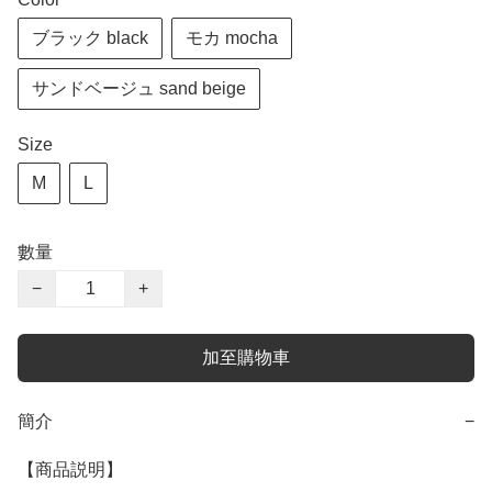
ブラック black
モカ mocha
サンドベージュ sand beige
Size
M
L
數量
−
+
加至購物車
簡介
−
【商品説明】
