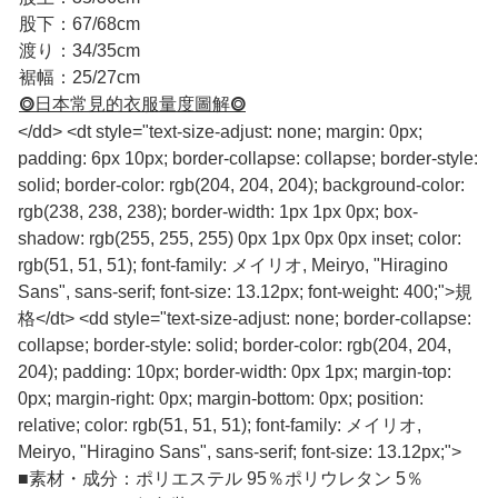
股下：67/68cm
渡り：34/35cm
裾幅：25/27cm
⭗日本常見的衣服量度圖解⭗
</dd> <dt style="text-size-adjust: none; margin: 0px;
padding: 6px 10px; border-collapse: collapse; border-style:
solid; border-color: rgb(204, 204, 204); background-color:
rgb(238, 238, 238); border-width: 1px 1px 0px; box-
shadow: rgb(255, 255, 255) 0px 1px 0px 0px inset; color:
rgb(51, 51, 51); font-family: メイリオ, Meiryo, "Hiragino
Sans", sans-serif; font-size: 13.12px; font-weight: 400;">規
格</dt> <dd style="text-size-adjust: none; border-collapse:
collapse; border-style: solid; border-color: rgb(204, 204,
204); padding: 10px; border-width: 0px 1px; margin-top:
0px; margin-right: 0px; margin-bottom: 0px; position:
relative; color: rgb(51, 51, 51); font-family: メイリオ,
Meiryo, "Hiragino Sans", sans-serif; font-size: 13.12px;">
■
素材・成分：ポリエステル 95％ポリウレタン 5％