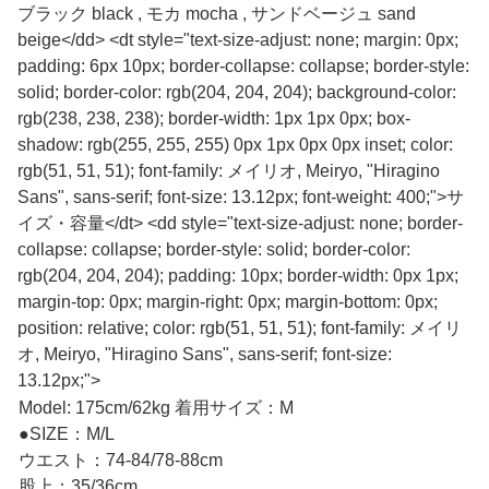
ブラック black , モカ mocha , サンドベージュ sand
beige</dd> <dt style="text-size-adjust: none; margin: 0px;
padding: 6px 10px; border-collapse: collapse; border-style:
solid; border-color: rgb(204, 204, 204); background-color:
rgb(238, 238, 238); border-width: 1px 1px 0px; box-
shadow: rgb(255, 255, 255) 0px 1px 0px 0px inset; color:
rgb(51, 51, 51); font-family: メイリオ, Meiryo, "Hiragino
Sans", sans-serif; font-size: 13.12px; font-weight: 400;">サ
イズ・容量</dt> <dd style="text-size-adjust: none; border-
collapse: collapse; border-style: solid; border-color:
rgb(204, 204, 204); padding: 10px; border-width: 0px 1px;
margin-top: 0px; margin-right: 0px; margin-bottom: 0px;
position: relative; color: rgb(51, 51, 51); font-family: メイリ
オ, Meiryo, "Hiragino Sans", sans-serif; font-size:
13.12px;">
Model: 175cm/62kg 着用サイズ：M
●SIZE：M/L
ウエスト：74-84/78-88cm
股上：35/36cm