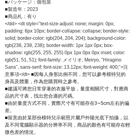
■
パッケージ：個包装
■
製造年：2023
■
商品札：有り
</dd> <dt style="text-size-adjust: none; margin: 0px;
padding: 6px 10px; border-collapse: collapse; border-style:
solid; border-color: rgb(204, 204, 204); background-color:
rgb(238, 238, 238); border-width: 1px 1px 0px; box-
shadow: rgb(255, 255, 255) 0px 1px 0px 0px inset; color:
rgb(51, 51, 51); font-family: メイリオ, Meiryo, "Hiragino
Sans", sans-serif; font-size: 13.12px; font-weight: 400;">注
■因每人身形比例不同，您可以參考模特兒的
意事項</dt>
身高及體重，作為您購買時之參考。
■建議可將您日常穿著的衣服平放，量度相關尺寸，對應商
品的尺寸表，找出您合適的尺碼。
■由於量度方式不同，實際尺寸有可能存在3~5cm左右的偏
差。
■留意由於某部份模特兒示範照片屬戶外陽光底下拍攝，以
及不同電腦顯示器的分辨率不同，商品的顏色有可能存在輕
微色差的情況。