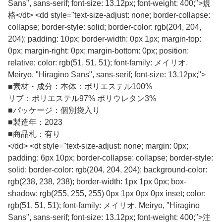
Sans", sans-serif; font-size: 13.12px; font-weight: 400;">規
格</dt> <dd style="text-size-adjust: none; border-collapse:
collapse; border-style: solid; border-color: rgb(204, 204,
204); padding: 10px; border-width: 0px 1px; margin-top:
0px; margin-right: 0px; margin-bottom: 0px; position:
relative; color: rgb(51, 51, 51); font-family: メイリオ,
Meiryo, "Hiragino Sans", sans-serif; font-size: 13.12px;">
■
素材・成分：本体：ポリエステル100%
リブ：ポリエステル97% ポリウレタン3%
■
パッケージ：個別袋入り
■
製造年：2023
■
商品札：有り
</dd> <dt style="text-size-adjust: none; margin: 0px;
padding: 6px 10px; border-collapse: collapse; border-style:
solid; border-color: rgb(204, 204, 204); background-color:
rgb(238, 238, 238); border-width: 1px 1px 0px; box-
shadow: rgb(255, 255, 255) 0px 1px 0px 0px inset; color:
rgb(51, 51, 51); font-family: メイリオ, Meiryo, "Hiragino
Sans", sans-serif; font-size: 13.12px; font-weight: 400;">注