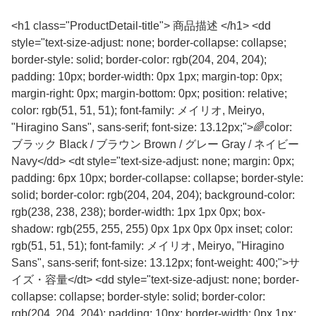
<h1 class="ProductDetail-title"> 商品描述 </h1> <dd
style="text-size-adjust: none; border-collapse: collapse;
border-style: solid; border-color: rgb(204, 204, 204);
padding: 10px; border-width: 0px 1px; margin-top: 0px;
margin-right: 0px; margin-bottom: 0px; position: relative;
color: rgb(51, 51, 51); font-family: メイリオ, Meiryo,
"Hiragino Sans", sans-serif; font-size: 13.12px;">🌈color:
ブラック Black / ブラウン Brown / グレー Gray / ネイビー
Navy</dd> <dt style="text-size-adjust: none; margin: 0px;
padding: 6px 10px; border-collapse: collapse; border-style:
solid; border-color: rgb(204, 204, 204); background-color:
rgb(238, 238, 238); border-width: 1px 1px 0px; box-
shadow: rgb(255, 255, 255) 0px 1px 0px 0px inset; color:
rgb(51, 51, 51); font-family: メイリオ, Meiryo, "Hiragino
Sans", sans-serif; font-size: 13.12px; font-weight: 400;">サ
イズ・容量</dt> <dd style="text-size-adjust: none; border-
collapse: collapse; border-style: solid; border-color:
rgb(204, 204, 204); padding: 10px; border-width: 0px 1px;