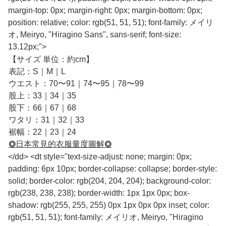
margin-top: 0px; margin-right: 0px; margin-bottom: 0px;
position: relative; color: rgb(51, 51, 51); font-family: メイリ
オ, Meiryo, "Hiragino Sans", sans-serif; font-size:
13.12px;">
【サイズ 単位：約cm】
表記：S｜M｜L
ウエスト：70〜91｜74〜95｜78〜99
股上：33｜34｜35
股下：66｜67｜68
ワタリ：31｜32｜33
裾幅：22｜23｜24
⭗日本常見的衣服量度圖解⭗
</dd> <dt style="text-size-adjust: none; margin: 0px;
padding: 6px 10px; border-collapse: collapse; border-style:
solid; border-color: rgb(204, 204, 204); background-color:
rgb(238, 238, 238); border-width: 1px 1px 0px; box-
shadow: rgb(255, 255, 255) 0px 1px 0px 0px inset; color:
rgb(51, 51, 51); font-family: メイリオ, Meiryo, "Hiragino