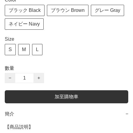
ブラック Black
ブラウン Brown
グレー Gray
ネイビー Navy
Size
S
M
L
數量
−
+
加至購物車
簡介
−
【商品説明】
