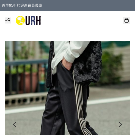
首單95折扣迎新會員優惠！
特選會員可享全單低至 95 折優惠！
單一訂單滿HKD600(澳門HKD800)包郵寄順豐送到家。