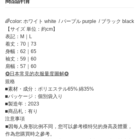
商品詳情
🌈color: ホワイト white / パープル purple / ブラック black
【サイズ 単位：約cm】
表記：M｜L
着丈：70｜73
身幅：62｜65
袖丈：59｜60
肩幅：57｜60
⭗日本常見的衣服量度圖解⭗
規格
■
素材・成分：ポリエステル65% 綿35%
■
パッケージ：個別袋入り
■
製造年：2023
■
商品札：有り
注意事項
■因每人身形比例不同，您可以參考模特兒的身高及體重，
作為您購買時之參考。