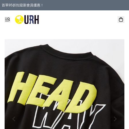
首單95折扣迎新會員優惠！
特選會員可享全單低至 95 折優惠！
單一訂單滿HKD600(澳門HKD800)包郵寄順豐送到家。