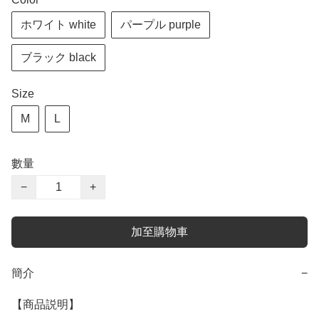
ホワイト white
パープル purple
ブラック black
Size
M
L
數量
−
+
加至購物車
簡介
−
【商品説明】
