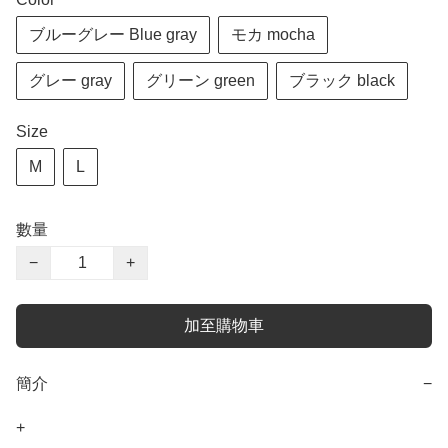
ブルーグレー Blue gray
モカ mocha
グレー gray
グリーン green
ブラック black
Size
M
L
數量
−
+
加至購物車
簡介
−
+
