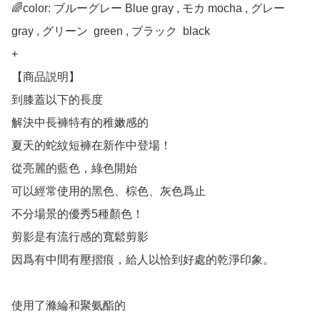
🌈color: ブルーグレー Blue gray , モカ mocha , グレー 
gray , グリーン  green , ブラック  black

+

【商品説明】

到膝蓋以下的長度

解決中長褲特有的稚嫩感的

夏天的蛇紋短褲在新作中登場！

從亮麗的藍色，綠色開始

可以經常使用的黑色、棕色、灰色爲止

不分場景的優秀5種顏色！

剪影是有流行感的寬鬆剪影

因爲有中間有壓摺痕，給人以恰到好處的乾淨印象。

使用了滌綸和聚氨酯的
