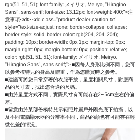
rgb(51, 51, 51); font-family: メイリオ, Meiryo, "Hiragino
Sans", sans-serif; font-size: 13.12px; font-weight: 400;">注
意事項</dt> <dd class="product-dealer-caution-txt"
style="text-size-adjust: none; border-collapse: collapse;
border-style: solid; border-color: rgb(204, 204, 204);
padding: 10px; border-width: 0px 1px; margin-top: 0px;
margin-right: 0px; margin-bottom: 0px; position: relative;
color: rgb(51, 51, 51); font-family: メイリオ, Meiryo,
■因每人身形比例不同，您可
"Hiragino Sans", sans-serif;">
以參考模特兒的身高及體重，作為您購買時之參考。
■建議可將您日常穿著的衣服平放，量度相關尺寸，對應商
品的尺寸表，找出您合適的尺碼。
■由於量度方式不同，實際尺寸有可能存在3~5cm左右的偏
差。
■留意由於某部份模特兒示範照片屬戶外陽光底下拍攝，以
及不同電腦顯示器的分辨率不同，商品的顏色有可能存在輕
微色差的情況。