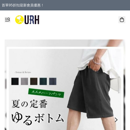
首單95折扣迎新會員優惠！
特選會員可享全單低至 95 折優惠！
單一訂單滿HKD600(澳門HKD800)包郵寄順豐送到家。