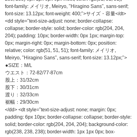
font-family: メイリオ, Meiryo, "Hiragino Sans", sans-serif;
font-size: 13.12px; font-weight: 400;">サイズ・容量</dt>
<dd style="text-size-adjust: none; border-collapse:
collapse; border-style: solid; border-color: rgb(204, 204,
204); padding: 10px; border-width: 0px 1px; margin-top:
0px; margin-right: 0px; margin-bottom: 0px; position:
relative; color: rgb(51, 51, 51); font-family: メイリオ,
Meiryo, "Hiragino Sans", sans-serif; font-size: 13.12px;">
●SIZE：M/L
ウエスト：72-82/77-87cm
股上：31/32cm
股下：30/31cm
渡り：32/33cm
裾幅：29/30cm
</dd> <dt style="text-size-adjust: none; margin: 0px;
padding: 6px 10px; border-collapse: collapse; border-style:
solid; border-color: rgb(204, 204, 204); background-color:
rgb(238, 238, 238); border-width: 1px 1px 0px; box-