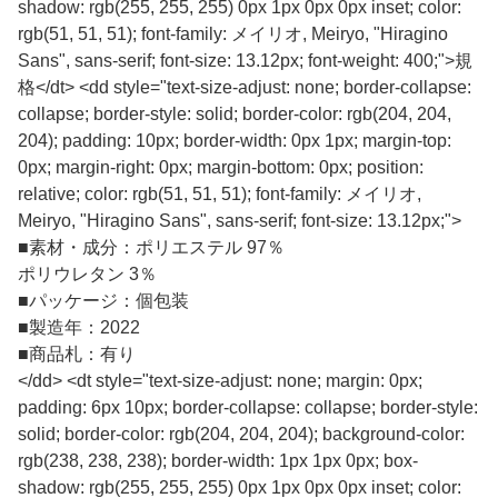
shadow: rgb(255, 255, 255) 0px 1px 0px 0px inset; color:
rgb(51, 51, 51); font-family: メイリオ, Meiryo, "Hiragino
Sans", sans-serif; font-size: 13.12px; font-weight: 400;">規
格</dt> <dd style="text-size-adjust: none; border-collapse:
collapse; border-style: solid; border-color: rgb(204, 204,
204); padding: 10px; border-width: 0px 1px; margin-top:
0px; margin-right: 0px; margin-bottom: 0px; position:
relative; color: rgb(51, 51, 51); font-family: メイリオ,
Meiryo, "Hiragino Sans", sans-serif; font-size: 13.12px;">
■
素材・成分：ポリエステル 97％
ポリウレタン 3％
■
パッケージ：個包装
■
製造年：2022
■
商品札：有り
</dd> <dt style="text-size-adjust: none; margin: 0px;
padding: 6px 10px; border-collapse: collapse; border-style:
solid; border-color: rgb(204, 204, 204); background-color:
rgb(238, 238, 238); border-width: 1px 1px 0px; box-
shadow: rgb(255, 255, 255) 0px 1px 0px 0px inset; color: