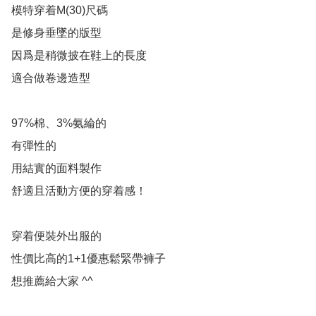
模特穿着M(30)尺碼

是修身垂墜的版型

因爲是稍微披在鞋上的長度

適合做卷邊造型

97%棉、3%氨綸的

有彈性的

用結實的面料製作

舒適且活動方便的穿着感！

穿着便裝外出服的

性價比高的1+1優惠鬆緊帶褲子

想推薦給大家 ^^