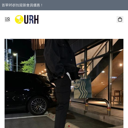
首單95折扣迎新會員優惠！
特選會員可享全單低至 95 折優惠！
單一訂單滿HKD600(澳門HKD800)包郵寄順豐送到家。