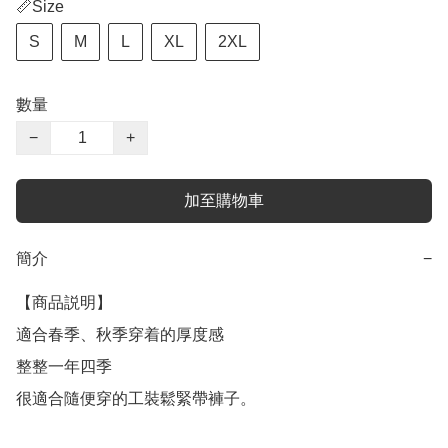
📏Size
S
M
L
XL
2XL
數量
−
+
加至購物車
簡介
−
【商品説明】

適合春季、秋季穿着的厚度感

整整一年四季

很適合隨便穿的工裝鬆緊帶褲子。
