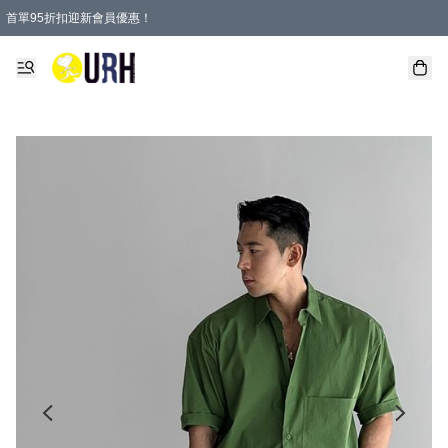
首單95折扣迎新會員優惠！
特選會員可享全單低至 95 折優惠！
單一訂單滿HKD600(澳門HKD800)包郵寄順豐送到家。