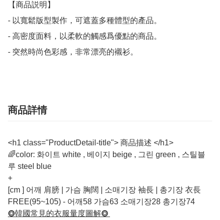
【商品説明】

- 以寬鬆版型製作，可遮蓋多種體型的產品。

- 高密度面料，以柔軟的觸感爲優點的商品。

- 突然時尚色彩感，非常漂亮的襯衫。
商品詳情
<h1 class="ProductDetail-title"> 商品描述 </h1>
🌈color: 화이트 white , 베이지 beige , 그린 green , 스틸블
루 steel blue
+
[cm ] 어깨 肩膀 | 가슴 胸闊 | 소매기장 袖長 | 총기장 衣長
FREE(95~105) - 어깨58 가슴63 소매기장28 총기장74
⭗韓國常見的衣服量度圖解⭗