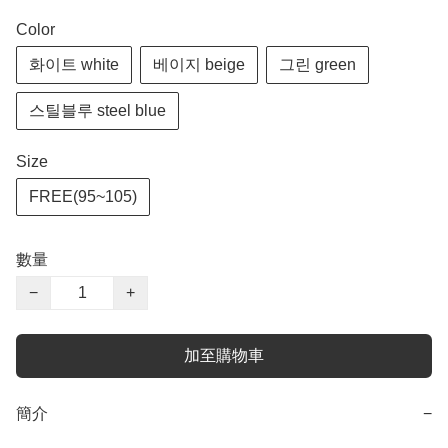
Color
화이트 white
베이지 beige
그린 green
스틸블루 steel blue
Size
FREE(95~105)
數量
−
+
加至購物車
簡介
−