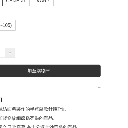
CEMENT
IVORY
~105)
+
加至購物車
−
】

綸混紡面料製作的半寬鬆款針織T恤。

口和豎條紋細節爲亮點的單品。

條適合日常穿著,亦十分適合沙灘裝的單品。
