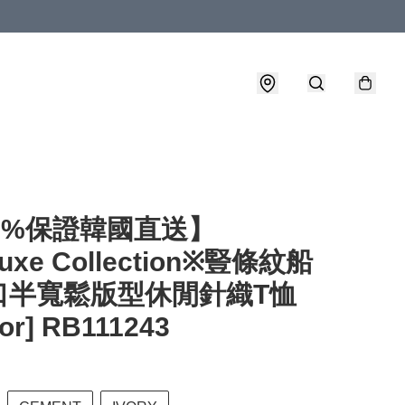
0%保證韓國直送】
uxe Collection※豎條紋船
口半寬鬆版型休閒針織T恤
lor] RB111243