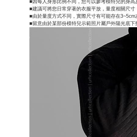
■因每人身形比例不同，您可以參考模特兒的身高
■建議可將您日常穿著的衣服平放，量度相關尺寸
■由於量度方式不同，實際尺寸有可能存在3~5c
■留意由於某部份模特兒示範照片屬戶外陽光底下