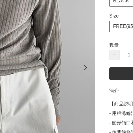
BLACK
Size
FREE(95
數量
−
簡介
【商品説明
- 用棉滌
- 船形領
- 休閒線