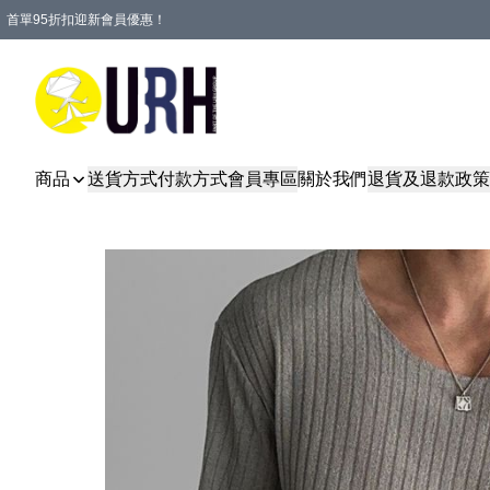
首單95折扣迎新會員優惠！
特選會員可享全單低至 95 折優惠！
單一訂單滿HKD600(澳門HKD800)包郵寄順豐送到家。
商品
送貨方式
付款方式
會員專區
關於我們
退貨及退款政策