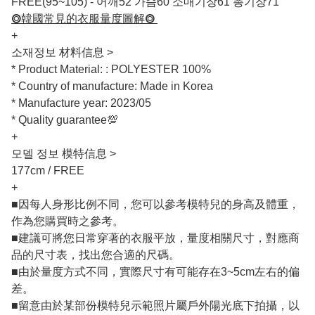
FREE(95~105) - 어깨52 가슴60 소매기장61 총기장71
⭗韓國常見的衣服量度圖解⭗
+
소재정보 材料信息 >
* Product Material: : POLYESTER 100%
* Country of manufacture: Made in Korea
* Manufacture year: 2023/05
* Quality guarantee💯
+
모델 정보 模特信息 >
177cm / FREE
+
■因每人身形比例不同，您可以參考模特兒的身高及體重，
作為您購買時之參考。
■建議可將您日常穿著的衣服平放，量度相關尺寸，對應商
品的尺寸表，找出您合適的尺碼。
■由於量度方式不同，實際尺寸有可能存在3~5cm左右的偏
差。
■留意由於某部份模特兒示範照片屬戶外陽光底下拍攝，以