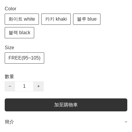
Color
화이트 white
카키 khaki
블루 blue
블랙 black
Size
FREE(95~105)
數量
−
+
加至購物車
簡介
−