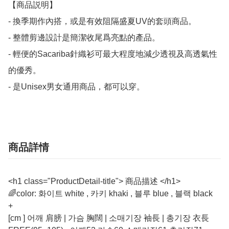
【商品説明】

- 換季期作內搭，或是有效阻隔盛夏UV的套頭商品。

- 整體剪邊設計是簡潔收尾爲亮點的產品。

- 輕便的Sacariba針織衫可最大程度地減少透視及高透氣性
的優秀。

- 是Unisex男女通用商品，都可以穿。
商品詳情
<h1 class="ProductDetail-title"> 商品描述 </h1>
🌈color: 화이트 white , 카키 khaki , 블루 blue , 블랙 black
+
[cm ] 어깨 肩膀 | 가슴 胸闊 | 소매기장 袖長 | 총기장 衣長