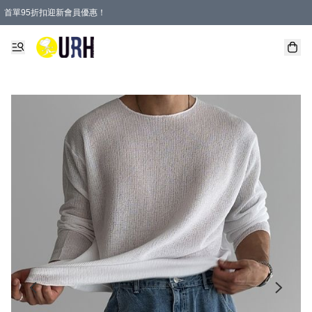
首單95折扣迎新會員優惠！
特選會員可享全單低至 95 折優惠！
單一訂單滿HKD600(澳門HKD800)包郵寄順豐送到家。