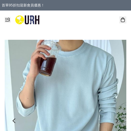
首單95折扣迎新會員優惠！
特選會員可享全單低至 95 折優惠！
單一訂單滿HKD600(澳門HKD800)包郵寄順豐送到家。