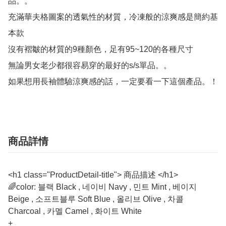
品。。

充滿華夫格圖案的透氣性的材質，冷凍般的涼爽感是簡約基
本款

沒有褶皺的材質的9種顏色，足有95~120的各種尺寸

無論男女老少都很容易穿的最好的s/s單品。。

如果想用長袖體驗涼爽感的話，一定要看一下這個產品。！
商品詳情
<h1 class="ProductDetail-title"> 商品描述 </h1>
🌈color: 블랙 Black , 네이비 Navy , 민트 Mint , 베이지
Beige , 소프트블루 Soft Blue , 올리브 Olive , 차콜
Charcoal , 카멜 Camel , 화이트 White
+