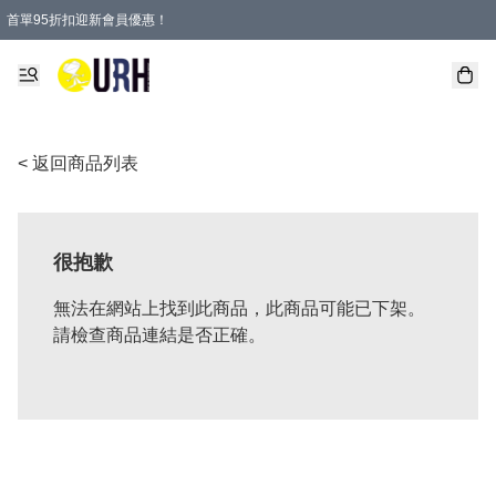
首單95折扣迎新會員優惠！
特選會員可享全單低至 95 折優惠！
單一訂單滿HKD600(澳門HKD800)包郵寄順豐送到家。
< 返回商品列表
很抱歉
無法在網站上找到此商品，此商品可能已下架。
請檢查商品連結是否正確。