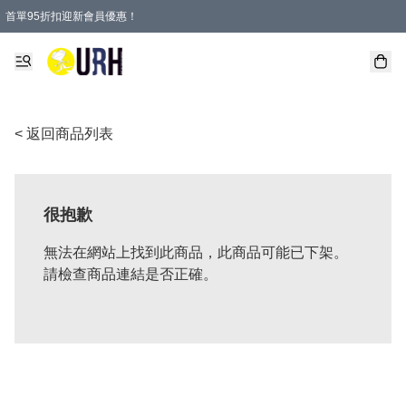
首單95折扣迎新會員優惠！
特選會員可享全單低至 95 折優惠！
單一訂單滿HKD600(澳門HKD800)包郵寄順豐送到家。
< 返回商品列表
很抱歉
無法在網站上找到此商品，此商品可能已下架。
請檢查商品連結是否正確。