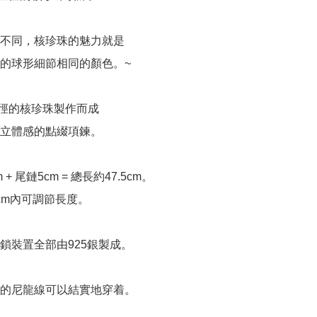
不同，核珍珠的魅力就是

的球形細節相同的顏色。~

直徑的核珍珠製作而成

立體感的點綴項鍊。

 + 尾鏈5cm = 總長約47.5cm。

cm內可調節長度。

鎖裝置全部由925銀製成。

的尼龍線可以結實地穿着。