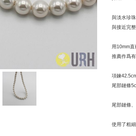
與淡水珍珠
與接近完整
用10mm
推薦作爲有
項鍊42.5cm
尾部鏈條5
尾部鏈條、
使用了粗細