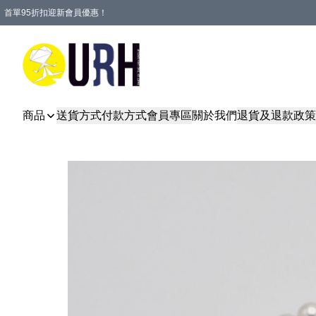
首單95折扣迎新會員優惠！
特選會員可享全單低至 95 折優惠！
單一訂單滿HKD600(澳門HKD800)包郵寄順豐送到家。
商品
送貨方式
付款方式
會員專區
關於我們
退貨及退款政策