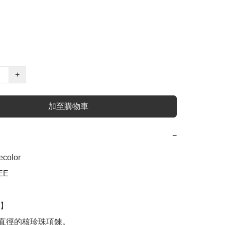
+
加至購物車
−
ecolor

EE

】

m直徑的核珍珠項鍊。
