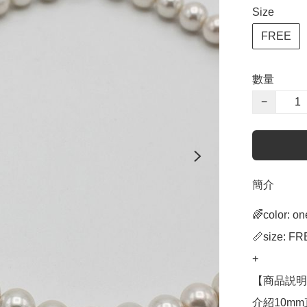
Size
FREE
數量
−
簡介
🌈color: on
📏size: FR
+

【商品説明
介紹10m